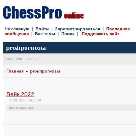
На главную
|
Войти
|
Зарегистрироваться
|
Последние
сообщения
|
Все темы
|
Поиск
|
Поддержать сайт
pro
//
прогнозы
08.06.2006 | 14:45:17
-
Главная
pro//прогнозы
Вейк 2022
07.01.2022 | 16:36:26
форум открыт всем