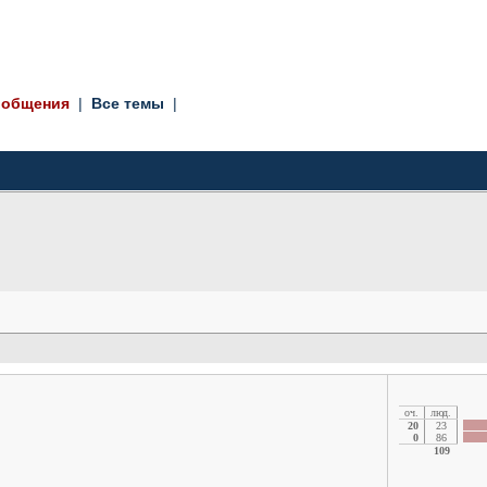
ообщения
|
Все темы
|
oч.
люд.
20
23
0
86
109