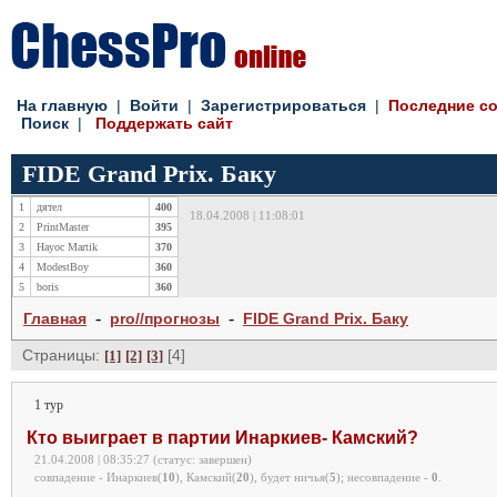
На главную
|
Войти
|
Зарегистрироваться
|
Последние с
Поиск
|
Поддержать сайт
FIDE Grand Prix. Баку
1
дятел
400
18.04.2008 | 11:08:01
2
PrintMaster
395
3
Hayoc Martik
370
4
ModestBoy
360
5
boris
360
-
-
Главная
pro//прогнозы
FIDE Grand Prix. Баку
Страницы:
[4]
[1]
[2]
[3]
1 тур
Кто выиграет в партии Инаркиев- Камский?
21.04.2008 | 08:35:27 (статус: завершен)
совпадение - Инаркиев(
10
), Камский(
20
), будет ничья(
5
);
несовпадение -
0
.