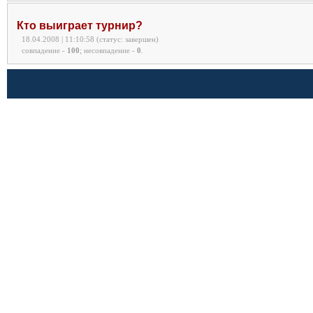
Кто выиграет турнир?
18.04.2008 | 11:10:58 (статус: завершен)
совпадение -
100
;
несовпадение -
0
.