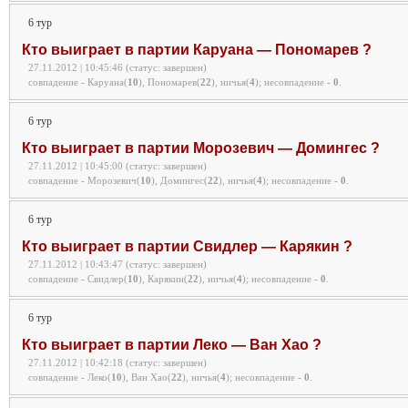
6 тур
Кто выиграет в партии Каруана — Пономарев ?
27.11.2012 | 10:45:46 (статус: завершен)
совпадение - Каруана(
10
), Пономарев(
22
), ничья(
4
);
несовпадение -
0
.
6 тур
Кто выиграет в партии Морозевич — Домингес ?
27.11.2012 | 10:45:00 (статус: завершен)
совпадение - Морозевич(
10
), Домингес(
22
), ничья(
4
);
несовпадение -
0
.
6 тур
Кто выиграет в партии Свидлер — Карякин ?
27.11.2012 | 10:43:47 (статус: завершен)
совпадение - Свидлер(
10
), Карякин(
22
), ничья(
4
);
несовпадение -
0
.
6 тур
Кто выиграет в партии Леко — Ван Хао ?
27.11.2012 | 10:42:18 (статус: завершен)
совпадение - Леко(
10
), Ван Хао(
22
), ничья(
4
);
несовпадение -
0
.