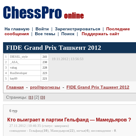
На главную
|
Войти
|
Зарегистрироваться
|
Последние
сообщения
|
Все темы
|
Поиск
|
Поддержать сайт
FIDE Grand Prix Ташкент 2012
1
DIESEL_style
241
19.11.2012 | 13:56:53
2
_ASA_
230
3
vahag
228
4
RusDeveloper
223
5
hay89
221
-
-
Главная
pro//прогнозы
FIDE Grand Prix Ташкент 2012
Страницы:
[2]
[1]
[3]
6 тур
Кто выиграет в партии Гельфанд — Мамедьяров ?
27.11.2012 | 10:46:35 (статус: завершен)
совпадение - Гельфанд(
10
), Мамедьяров(
22
), ничья(
4
);
несовпадение -
0
.