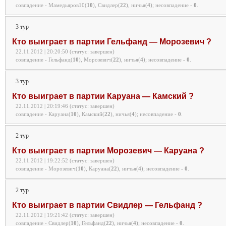
совпадение - Мамедьяров10(
10
), Свидлер(
22
), ничья(
4
);
несовпадение -
0
.
3 тур
Кто выиграет в партии Гельфанд — Морозевич ?
22.11.2012 | 20:20:50 (статус: завершен)
совпадение - Гельфанд(
10
), Морозевич(
22
), ничья(
4
);
несовпадение -
0
.
3 тур
Кто выиграет в партии Каруана — Камский ?
22.11.2012 | 20:19:46 (статус: завершен)
совпадение - Каруана(
10
), Камский(
22
), ничья(
4
);
несовпадение -
0
.
2 тур
Кто выиграет в партии Морозевич — Каруана ?
22.11.2012 | 19:22:52 (статус: завершен)
совпадение - Морозевич(
10
), Каруана(
22
), ничья(
4
);
несовпадение -
0
.
2 тур
Кто выиграет в партии Свидлер — Гельфанд ?
22.11.2012 | 19:21:42 (статус: завершен)
совпадение - Свидлер(
10
), Гельфанд(
22
), ничья(
4
);
несовпадение -
0
.