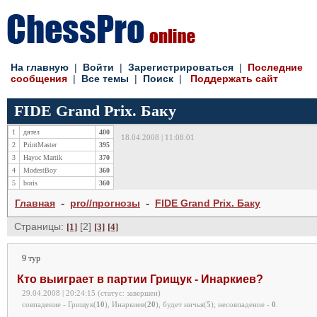
На главную
|
Войти
|
Зарегистрироваться
|
Последние
сообщения
|
Все темы
|
Поиск
|
Поддержать сайт
FIDE Grand Prix. Баку
1
дятел
400
18.04.2008 | 11:08:01
2
PrintMaster
395
3
Hayoc Martik
370
4
ModestBoy
360
5
boris
360
-
-
Главная
pro//прогнозы
FIDE Grand Prix. Баку
Страницы:
[2]
[1]
[3]
[4]
9 тур
Кто выиграет в партии Грищук - Инаркиев?
29.04.2008 | 20:24:15 (статус: завершен)
совпадение - Грищук(
10
), Инаркиев(
20
), будет ничья(
5
);
несовпадение -
0
.