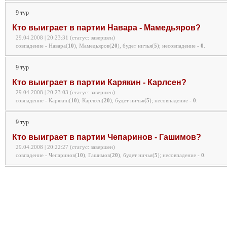
9 тур
Кто выиграет в партии Навара - Мамедьяров?
29.04.2008 | 20:23:31 (статус: завершен)
совпадение - Навара(
10
), Мамедьяров(
20
), будет ничья(
5
);
несовпадение -
0
.
9 тур
Кто выиграет в партии Карякин - Карлсен?
29.04.2008 | 20:23:03 (статус: завершен)
совпадение - Карякин(
10
), Карлсен(
20
), будет ничья(
5
);
несовпадение -
0
.
9 тур
Кто выиграет в партии Чепаринов - Гашимов?
29.04.2008 | 20:22:27 (статус: завершен)
совпадение - Чепаринов(
10
), Гашимов(
20
), будет ничья(
5
);
несовпадение -
0
.