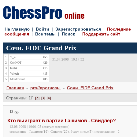
На главную
|
Войти
|
Зарегистрироваться
|
Последние
сообщения
|
Все темы
|
Поиск
|
Поддержать сайт
Сочи. FIDE Grand Prix
1
Y_Z
455
31.07.2008 | 10:17:32
2
CeitNOT
420
3
funtik
415
4
Volegir
415
5
Mordovorot
405
-
-
Главная
pro//прогнозы
Сочи. FIDE Grand Prix
Страницы: [1]
[2]
[3]
[4]
13 тур
Кто выиграет в партии Гашимов - Свидлер?
13.08.2008 | 10:01:05 (статус: завершен)
совпадение - Гашимов(
10
), Свидлер(
20
), будет ничья(
5
);
несовпадение -
0
.