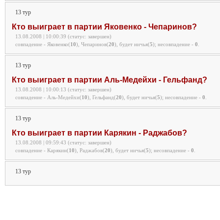
13 тур
Кто выиграет в партии Яковенко - Чепаринов?
13.08.2008 | 10:00:39 (статус: завершен)
совпадение - Яковенко(
10
), Чепаринов(
20
), будет ничья(
5
);
несовпадение -
0
.
13 тур
Кто выиграет в партии Аль-Медейхи - Гельфанд?
13.08.2008 | 10:00:13 (статус: завершен)
совпадение - Аль-Медейхи(
10
), Гельфанд(
20
), будет ничья(
5
);
несовпадение -
0
.
13 тур
Кто выиграет в партии Карякин - Раджабов?
13.08.2008 | 09:59:43 (статус: завершен)
совпадение - Карякин(
10
), Раджабов(
20
), будет ничья(
5
);
несовпадение -
0
.
13 тур