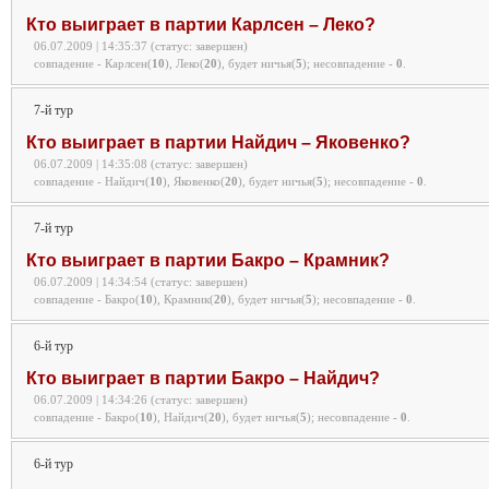
Кто выиграет в партии Карлсен – Леко?
06.07.2009 | 14:35:37 (статус: завершен)
совпадение - Карлсен(
10
), Леко(
20
), будет ничья(
5
);
несовпадение -
0
.
7-й тур
Кто выиграет в партии Найдич – Яковенко?
06.07.2009 | 14:35:08 (статус: завершен)
совпадение - Найдич(
10
), Яковенко(
20
), будет ничья(
5
);
несовпадение -
0
.
7-й тур
Кто выиграет в партии Бакро – Крамник?
06.07.2009 | 14:34:54 (статус: завершен)
совпадение - Бакро(
10
), Крамник(
20
), будет ничья(
5
);
несовпадение -
0
.
6-й тур
Кто выиграет в партии Бакро – Найдич?
06.07.2009 | 14:34:26 (статус: завершен)
совпадение - Бакро(
10
), Найдич(
20
), будет ничья(
5
);
несовпадение -
0
.
6-й тур