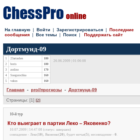
На главную
|
Войти
|
Зарегистрироваться
|
Последние
сообщения
|
Все темы
|
Поиск
|
Поддержать сайт
Дортмунд-09
1
23artashes
180
26.06.2009 | 01:06:08
2
boris
180
3
zodino
170
4
Snegurochka
160
5
vakus
160
-
-
Главная
pro//прогнозы
Дортмунд-09
Страницы: [1]
[2]
10-й тур
Кто выиграет в партии Леко – Яковенко?
10.07.2009 | 14:47:08 (статус: завершен)
совпадение - Леко(
10
), Яковенко(
20
), будет ничья(
5
);
несовпадение -
0
.