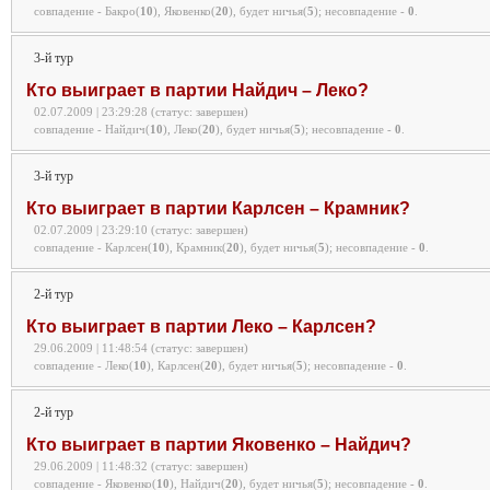
совпадение - Бакро(
10
), Яковенко(
20
), будет ничья(
5
);
несовпадение -
0
.
3-й тур
Кто выиграет в партии Найдич – Леко?
02.07.2009 | 23:29:28 (статус: завершен)
совпадение - Найдич(
10
), Леко(
20
), будет ничья(
5
);
несовпадение -
0
.
3-й тур
Кто выиграет в партии Карлсен – Крамник?
02.07.2009 | 23:29:10 (статус: завершен)
совпадение - Карлсен(
10
), Крамник(
20
), будет ничья(
5
);
несовпадение -
0
.
2-й тур
Кто выиграет в партии Леко – Карлсен?
29.06.2009 | 11:48:54 (статус: завершен)
совпадение - Леко(
10
), Карлсен(
20
), будет ничья(
5
);
несовпадение -
0
.
2-й тур
Кто выиграет в партии Яковенко – Найдич?
29.06.2009 | 11:48:32 (статус: завершен)
совпадение - Яковенко(
10
), Найдич(
20
), будет ничья(
5
);
несовпадение -
0
.