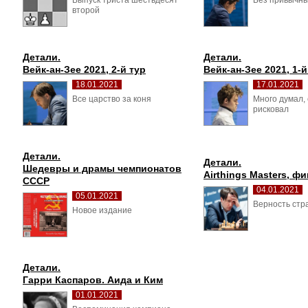
Выпуск триста шестьдесят 
Без привычны
второй
Детали.
Детали.
Вейк-ан-Зее 2021, 2-й тур
Вейк-ан-Зее 2021, 1-й
18.01.2021
17.01.2021
Все царство за коня 
Много думал, 
рисковал
Детали.
Детали.
Шедевры и драмы чемпионатов 
Airthings Masters, ф
СССР
04.01.2021
05.01.2021
Верность стра
Новое издание 
Детали.
Гарри Каспаров. Аида и Ким
01.01.2021