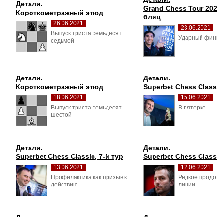
Детали.
Grand Chess Tour 202
Короткометражный этюд
блиц
26.06.2021
23.06.2021
Выпуск триста семьдесят 
Ударный фин
седьмой
Детали.
Детали.
Короткометражный этюд
Superbet Chess Classi
18.06.2021
15.06.2021
Выпуск триста семьдесят 
В пятерке 
шестой
Детали.
Детали.
Superbet Chess Classic, 7-й тур
Superbet Chess Classi
13.06.2021
12.06.2021
Профилактика как призыв к 
Редкое продо
действию
линии