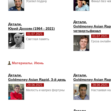
Усилил подачу 
Финал без че
Детали.
Детали.
Goldmoney Asian Rapi
Юрий Дохоян (1964 - 2021)
четвертьфинал
01.07.2021
01.07.2021
Светлая память 
Гроза онлайн
Материалы. Июнь
Детали.
Детали.
Goldmoney Asian Rapid, 3-й день
Goldmoney Asian Rapi
29.06.2021
28.06.2021
Милость и каприз фортуны 
Настаивая на 
Детали.