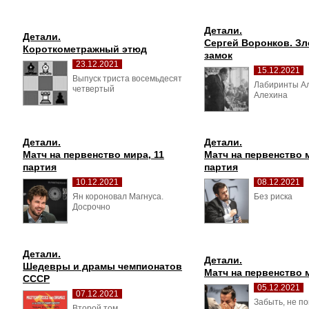
Детали.
Детали.
Сергей Воронков. Зл
Короткометражный этюд
замок
23.12.2021
15.12.2021
Выпуск триста восемьдесят 
Лабиринты Ал
четвертый
Алехина
Детали.
Детали.
Матч на первенство мира, 11 
Матч на первенство м
партия
партия
10.12.2021
08.12.2021
Ян короновал Магнуса. 
Без риска 
Досрочно
Детали.
Детали.
Шедевры и драмы чемпионатов 
Матч на первенство 
СССР
05.12.2021
07.12.2021
Забыть, не по
Второй том 