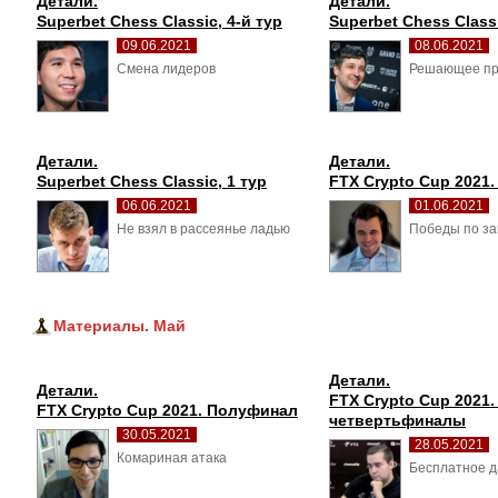
Детали.
Детали.
Superbet Chess Classic, 4-й тур
Superbet Chess Classi
09.06.2021
08.06.2021
Смена лидеров 
Решающее пр
Детали.
Детали.
Superbet Chess Classic, 1 тур
FTX Crypto Cup 2021
06.06.2021
01.06.2021
Не взял в рассеянье ладью 
Победы по зак
Материалы. Май
Детали.
Детали.
FTX Crypto Cup 2021.
FTX Crypto Cup 2021. Полуфинал
четвертьфиналы
30.05.2021
28.05.2021
Комариная атака 
Бесплатное д