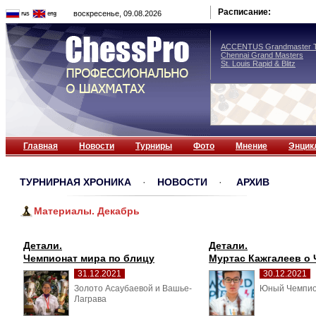
Расписание:
воскресенье, 09.08.2026
ACCENTUS Grandmaster T
Chennai Grand Masters
St. Louis Rapid & Blitz
Главная
Новости
Турниры
Фото
Мнение
Энцик
ТУРНИРНАЯ ХРОНИКА
· 
НОВОСТИ
· 
АРХИВ
Материалы. Декабрь
Детали.
Детали.
Чемпионат мира по блицу
Муртас Кажгалеев о 
31.12.2021
30.12.2021
Золото Асаубаевой и Вашье-
Юный Чемпион
Лаграва