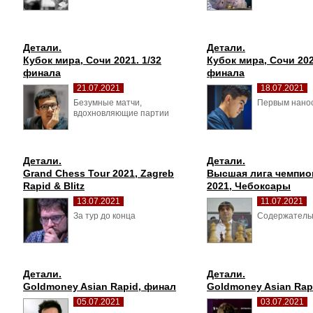
Детали.
Детали.
Кубок мира, Сочи 2021. 1/32 
Кубок мира, Сочи 2021
финала
финала
21.07.2021
18.07.2021
Безумные матчи, 
Первым нанос
вдохновляющие партии
Детали.
Детали.
Grand Chess Tour 2021, Zagreb 
Высшая лига чемпион
Rapid & Blitz
2021, Чебоксары
13.07.2021
11.07.2021
За тур до конца 
Содержательн
Детали.
Детали.
Goldmoney Asian Rapid, финал
Goldmoney Asian Rap
05.07.2021
03.07.2021