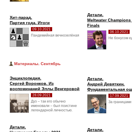
Детали.
Хит-парад.
Meltwater Champions 
Партия года. Итоги
Finals
09.10.2021
06.10.2021
Пандемийная вечнозелёная 
Не бонусом е
Материалы. Сентябрь
Энциклопедия.
Детали.
Сергей Воронков. Из 
Андрей Девяткин. 
воспоминаний Эллы Венгеровой
Фундаментальная о
28.09.2021
17.09.2021
Дуз – так его обычно 
За границами
именовали – был поистине
легендарной личностью.
Детали.
Детали.