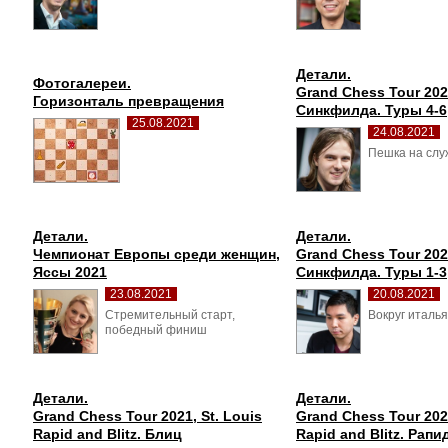
Детали.
Фотогалереи.
Grand Chess Tour 202
Горизонталь превращения
Синкфилда. Туры 4-6
25.08.2021
24.08.2021
Пешка на служ
Детали.
Детали.
Чемпионат Европы среди женщин, 
Grand Chess Tour 202
Яссы 2021
Синкфилда. Туры 1-3
23.08.2021
20.08.2021
Стремительный старт, 
Вокруг италья
победный финиш
Детали.
Детали.
Grand Chess Tour 2021, St. Louis 
Grand Chess Tour 2021
Rapid and Blitz. Блиц
Rapid and Blitz. Рапи