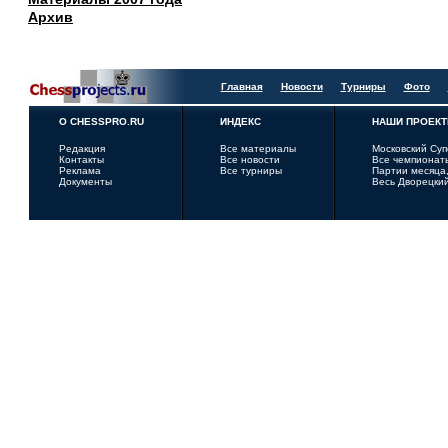
Архив
Главная
Новости
Турниры
Фото
О CHESSPRO.RU
ИНДЕКС
НАШИ ПРОЕК
Редакция
Все материалы
Московский Су
Контакты
Все новости
Все чемпионат
Реклама
Все турниры
Партии месяца,
Документы
Весь Дворецки