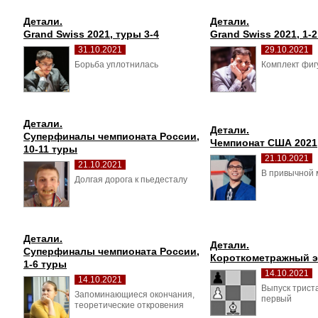
Детали.
Детали.
Grand Swiss 2021, туры 3-4
Grand Swiss 2021, 1-
31.10.2021
29.10.2021
Борьба уплотнилась 
Комплект фигу
Детали.
Детали.
Суперфиналы чемпионата России, 
Чемпионат США 2021,
10-11 туры
21.10.2021
21.10.2021
В привычной 
Долгая дорога к пьедесталу 
Детали.
Детали.
Суперфиналы чемпионата России, 
Короткометражный 
1-6 туры
14.10.2021
14.10.2021
Выпуск триста
Запоминающиеся окончания, 
первый
теоретические откровения