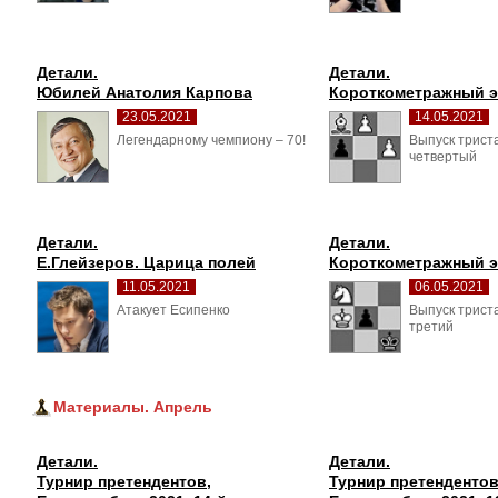
Детали.
Детали.
Юбилей Анатолия Карпова
Короткометражный 
23.05.2021
14.05.2021
Легендарному чемпиону – 70! 
Выпуск триста
четвертый
Детали.
Детали.
Е.Глейзеров. Царица полей
Короткометражный 
11.05.2021
06.05.2021
Атакует Есипенко 
Выпуск триста
третий
Материалы. Апрель
Детали.
Детали.
Турнир претендентов, 
Турнир претендентов,