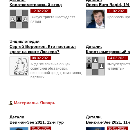
Короткометражный этюд
Opera Euro Rapid, 1/
12.02.2021
11.02.2021
Выпуск триста шестьдесят 
Проблески кра
пятый
Энциклопедия.
Сергей Воронков. Кто поставил 
Детали.
крест на книге Ласкера?
Короткометражный 
08.02.2021
04.02.2021
А где же влияние общей 
Выпуск трист
советской обстановки,
четвертый
пионерской среды, комсомола,
партии?
Материалы. Январь
Детали.
Детали.
Вейк-ан-Зее 2021, 12-й тур
Вейк-ан-Зее 2021, 11-
31.01.2021
30.01.2021