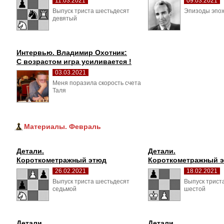
11.03.2021
09.03.2021
Выпуск триста шестьдесят 
Эпизоды эпох
девятый
Интервью. Владимир Охотник:
С возрастом игра усиливается !
03.03.2021
Меня поразила скорость счета 
Таля
Материалы. Февраль
Детали.
Детали.
Короткометражный этюд
Короткометражный 
26.02.2021
18.02.2021
Выпуск триста шестьдесят 
Выпуск трист
седьмой
шестой
Детали.
Детали.