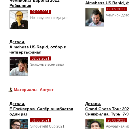
Чемпионат Европы 2021, 
Aimchess US Rapid, 
Рейкьявик
06.09.2021
07.09.2021
Чемпион дово
Не нарушив традицию 
Детали.
Aimchess US Rapid, отбор и 
четвертьфинал
02.09.2021
Знакомые всем лица 
Материалы. Август
Детали.
Детали.
Е.Глейзеров. Сапёр ошибается 
Grand Chess Tour 202
один раз
Синкфилда. Туры 7-9
31.08.2021
28.08.2021
Sinquefield Cup 2021 
Аккуратная м