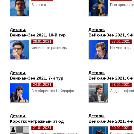
В шаге от... 
Под прикрыти
Детали.
Детали.
Вейк-ан-Зее 2021, 10-й тур
Вейк-ан-Зее 2021, 9-й
28.01.2021
27.01.2021
Финишные расклады 
Не место крас
Детали.
Детали.
Вейк-ан-Зее 2021, 7-й тур
Вейк-ан-Зее 2021, 6-й
24.01.2021
23.01.2021
В лабиринтах Найдорфа 
Ладья в офсай
Детали.
Детали.
Короткометражный этюд
Вейк-ан-Зее 2021, 4-й
21.01.2021
20.01.2021