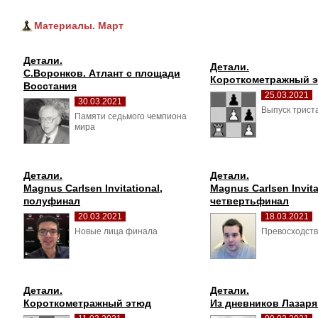
Материалы. Март
Детали.
Детали.
С.Воронков. Атлант с площади 
Короткометражный 
Восстания
25.03.2021
30.03.2021
Выпуск трист
Памяти седьмого чемпиона 
мира
Детали.
Детали.
Magnus Carlsen Invitational, 
Magnus Carlsen Invitat
полуфинал
четвертьфинал
20.03.2021
18.03.2021
Новые лица финала 
Превосходств
Детали.
Детали.
Короткометражный этюд
Из дневников Лазаря