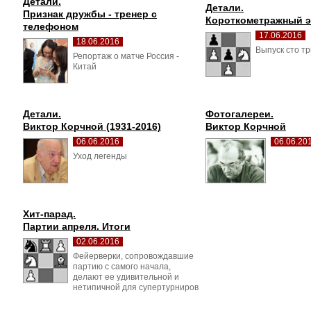
Детали.
Детали.
Признак дружбы - тренер с 
Короткометражный 
телефоном
17.06.2016
18.06.2016
Выпуск сто тр
Репортаж о матче Россия - 
Китай
Детали.
Фотогалереи.
Виктор Корчной (1931-2016)
Виктор Корчной
06.06.2016
06.06.20
Уход легенды 
Хит-парад.
Партии апреля. Итоги
02.06.2016
Фейерверки, сопровождавшие 
партию с самого начала,
делают ее удивительной и
нетипичной для супертурниров