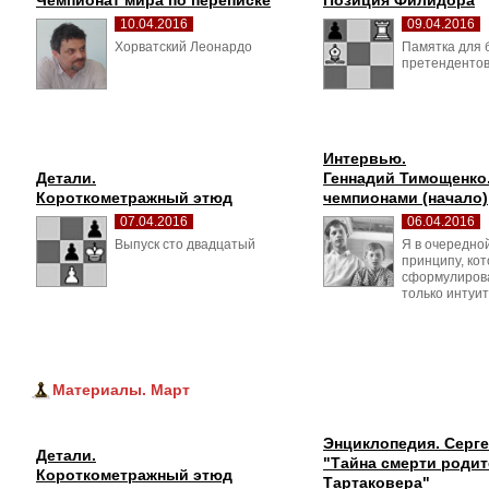
Чемпионат мира по переписке
Позиция Филидора
10.04.2016
09.04.2016
Хорватский Леонардо 
Памятка для 
претенденто
Интервью.
Детали.
Геннадий Тимощенко. 
Короткометражный этюд
чемпионами (начало)
07.04.2016
06.04.2016
Выпуск сто двадцатый 
Я в очередной
принципу, ко
сформулирова
только интуит
Материалы. Март
Энциклопедия. Серге
Детали.
"Тайна смерти родит
Короткометражный этюд
Тартаковера"