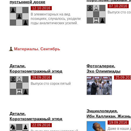
пустынной доске
07.10.2016
12.10.2016
Выпуск сто со
В элементарных на вид 
позициях, случалось, уходили
годы аналитических усилий.
Материалы. Сентябрь
Детали.
Фотогалереи.
Короткометражный этюд
Эхо Олимпиады
29.09.2016
25.09.20
Выпуск сто сорок пятый 
Энциклопедия.
Детали.
Ибн Халликан. Жизнь
Короткометражный этюд
19.09.2016
22.09.2016
Даже в наши д