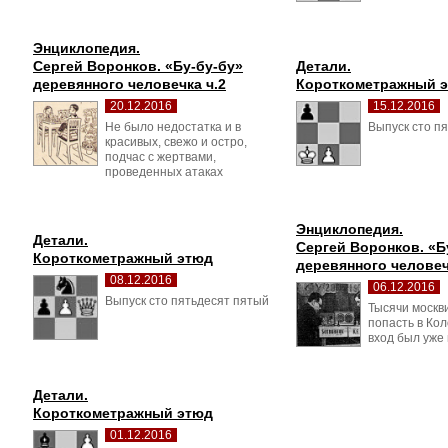
Энциклопедия.
Сергей Воронков. «Бу-бу-бу» 
Детали.
деревянного человечка ч.2
Короткометражный 
20.12.2016
15.12.2016
Не было недостатка и в 
Выпуск сто пя
красивых, свежо и остро,
подчас с жертвами,
проведенных атаках
Энциклопедия.
Детали.
Сергей Воронков. «Бу
Короткометражный этюд
деревянного человеч
08.12.2016
06.12.2016
Выпуск сто пятьдесят пятый 
Тысячи москв
попасть в Кол
вход был уже
Детали.
Короткометражный этюд
01.12.2016