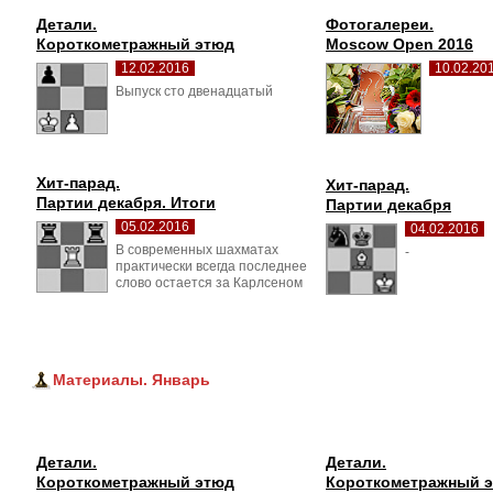
Детали.
Фотогалереи.
Короткометражный этюд
Moscow Open 2016
12.02.2016
10.02.20
Выпуск сто двенадцатый 
Хит-парад.
Хит-парад.
Партии декабря. Итоги
Партии декабря
05.02.2016
04.02.2016
В современных шахматах 
- 
практически всегда последнее
слово остается за Карлсеном
Материалы. Январь
Детали.
Детали.
Короткометражный этюд
Короткометражный 