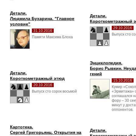
Детали.
Детали.
Людмила Бухарина. "Главное 
Короткометражный 
условие"
29.10.2016
31.10.2016
Выпуск сто со
Памяти Максима Блоха 
Энциклопедия.
Борис Рывкин. Неуд
Детали.
гений
Короткометражный этюд
15.10.2016
20.10.2016
Кумир «Соколь
Выпуск сто сорок восьмой 
«Эрмитажа» с
соглашался н
фору – 30 сек
минут у дост
оппонентов.
Картотека.
Детали.
Сергей Григорьянц. Открытия на 
Короткометражный 