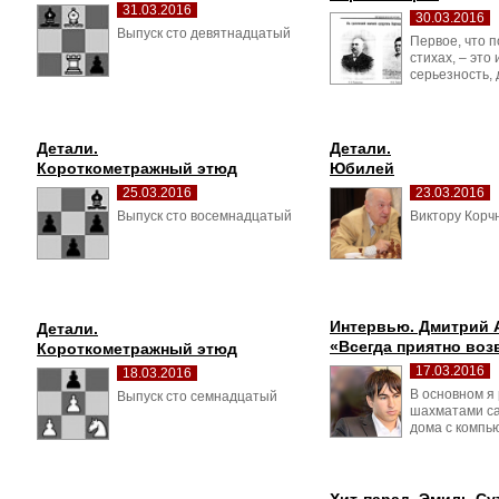
31.03.2016
30.03.2016
Выпуск сто девятнадцатый 
Первое, что п
стихах, – это
серьезность, 
Детали.
Детали.
Короткометражный этюд
Юбилей
25.03.2016
23.03.2016
Выпуск сто восемнадцатый 
Виктору Корчн
Интервью. Дмитрий 
Детали.
«Всегда приятно воз
Короткометражный этюд
17.03.2016
18.03.2016
В основном я 
Выпуск сто семнадцатый 
шахматами са
дома c компь