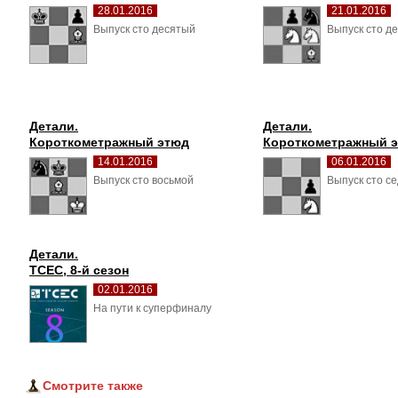
28.01.2016
21.01.2016
Выпуск сто десятый 
Выпуск сто де
Детали.
Детали.
Короткометражный этюд
Короткометражный 
14.01.2016
06.01.2016
Выпуск сто восьмой 
Выпуск сто се
Детали.
TCEC, 8-й сезон
02.01.2016
На пути к суперфиналу 
Смотрите также