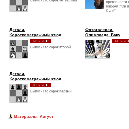
Выпуск сто сорок четвертый 
превознести т
говорят: "Он и
Сули".
Детали.
Фотогалереи.
Короткометражный этюд
Олимпиада, Баку
09.09.2016
09.09.20
Выпуск сто сорок второй 
Детали.
Короткометражный этюд
01.09.2016
Выпуск сто сорок первый 
Материалы. Август