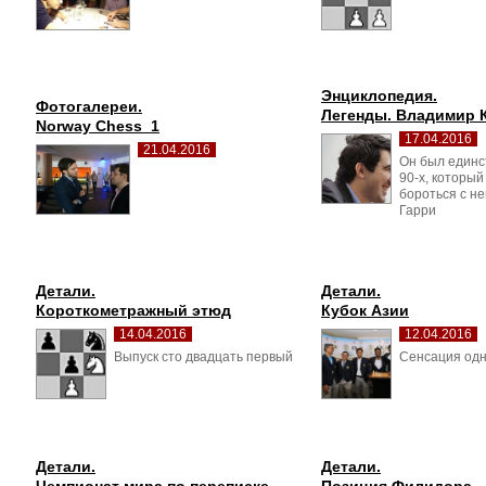
Энциклопедия.
Фотогалереи.
Легенды. Владимир 
Norway Chess_1
17.04.2016
21.04.2016
Он был единс
90-х, который
бороться с н
Гарри
Детали.
Детали.
Короткометражный этюд
Кубок Азии
14.04.2016
12.04.2016
Выпуск сто двадцать первый 
Сенсация одна
Детали.
Детали.