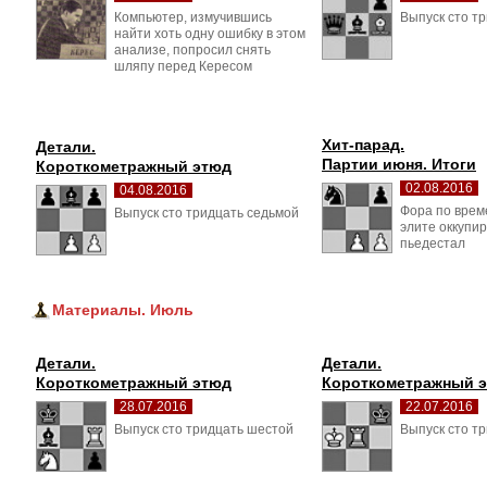
Компьютер, измучившись 
Выпуск сто тр
найти хоть одну ошибку в этом
анализе, попросил снять
шляпу перед Кересом
Хит-парад.
Детали.
Партии июня. Итоги
Короткометражный этюд
02.08.2016
04.08.2016
Фора по врем
Выпуск сто тридцать седьмой 
элите оккупир
пьедестал
Материалы. Июль
Детали.
Детали.
Короткометражный этюд
Короткометражный 
28.07.2016
22.07.2016
Выпуск сто тридцать шестой 
Выпуск сто тр