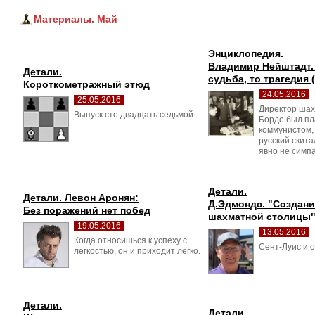
Материалы. Май
Энциклопедия.
Владимир Нейштадт. 
Детали.
судьба, то трагедия (
Короткометражный этюд
24.05.2016
25.05.2016
Директор шах
Выпуск сто двадцать седьмой 
Бордо был п
коммунистом, т
русский скит
явно не симп
Детали.
Детали. Левон Аронян:
Д.Эдмондс. "Создани
Без поражений нет побед
шахматной столицы
19.05.2016
13.05.2016
Когда относишься к успеху с 
Сент-Луис и о
лёгкостью, он и приходит легко.
Детали.
Детали.