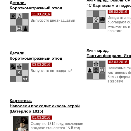
Хит-парад. Эмиль Су
Детали.
"С Карповым в подс
Короткометражный этюд
09.03.2016
11.03.2016
Иногда эти зн
Выпуск сто шестнадцатый 
обогащают о
культуру, но 
практике.
Хит-парад.
Детали.
Партии февраля. Ито
Короткометражный этюд
03.03.2016
03.03.2016
Пешечные гон
Выпуск сто пятнадцатый 
картинному ф
белых ферзя 
в жертву!
Картотека.
Наполеон проходит сквозь строй 
(Ватерлоо 1815)
01.03.2016
Созвучно 1815 году, последним 
в задаче становится 15-й ход.