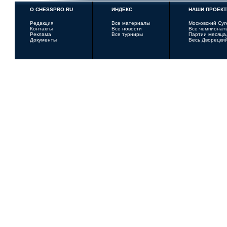
О CHESSPRO.RU
ИНДЕКС
НАШИ ПРОЕК
Редакция
Все материалы
Московский Су
Контакты
Все новости
Все чемпионат
Реклама
Все турниры
Партии месяца,
Документы
Весь Дворецки