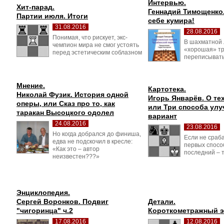
Интервью.
Хит-парад.
Геннадий Тимощенко.
Партии июля. Итоги
себе кумира!
31.08.2016
28.08.2016
Понимая, что рискует, экс-
В шахматной 
чемпион мира не смог устоять
«хорошая» т
перед эстетическим соблазном
переписывать
Мнение.
Картотека.
Николай Фузик. История одной 
Игорь Январёв. О тех
оперы, или Сказ про то, как
или Три способа ул
таракан Высоцкого одолел
вариант
24.08.2016
23.08.2016
Но когда добрался до финиша, 
Если не сраб
едва не подскочил в кресле:
первых спосо
«Как это – автор
последний – 
неизвестен???»
Энциклопедия.
Сергей Воронков. Подвиг 
Детали.
"чигоринца" ч.2
Короткометражный 
17.08.2016
12.08.2016