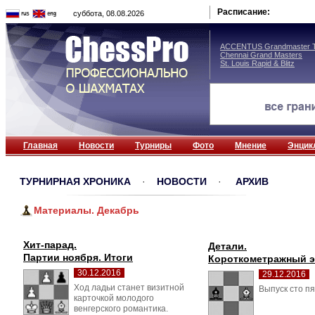
Расписание:
суббота, 08.08.2026
ACCENTUS Grandmaster T
Chennai Grand Masters
St. Louis Rapid & Blitz
Главная
Новости
Турниры
Фото
Мнение
Энцик
ТУРНИРНАЯ ХРОНИКА
· 
НОВОСТИ
· 
АРХИВ
Материалы. Декабрь
Хит-парад.
Детали.
Партии ноября. Итоги
Короткометражный 
30.12.2016
29.12.2016
Ход ладьи станет визитной 
Выпуск сто пя
карточкой молодого
венгерского романтика.