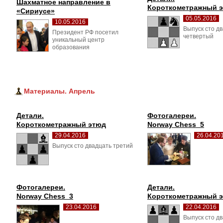
Шахматное направление в 
Короткометражный 
«Сириусе»
05.05.2016
10.05.2016
Выпуск сто дв
Президент РФ посетил 
четвертый
уникальный центр
образования
Материалы. Апрель
Детали.
Фотогалереи.
Короткометражный этюд
Norway Chess_5
29.04.2016
26.04.20
Выпуск сто двадцать третий 
Фотогалереи.
Детали.
Norway Chess_3
Короткометражный 
23.04.2016
22.04.2016
Выпуск сто дв