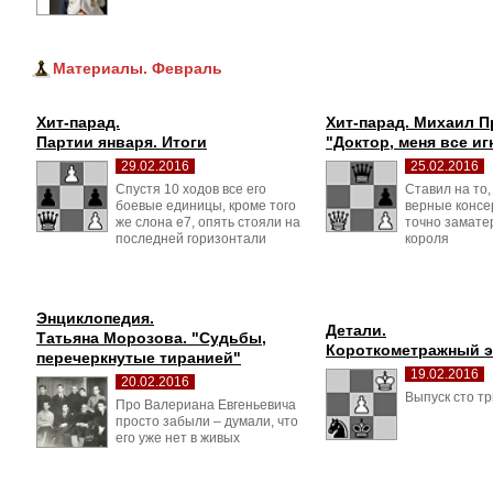
Материалы. Февраль
Хит-парад.
Хит-парад. Михаил П
Партии января. Итоги
"Доктор, меня все и
29.02.2016
25.02.2016
Спустя 10 ходов все его 
Ставил на то,
боевые единицы, кроме того
верные консе
же слона е7, опять стояли на
точно замате
последней горизонтали
короля
Энциклопедия.
Детали.
Татьяна Морозова. "Судьбы, 
Короткометражный 
перечеркнутые тиранией"
19.02.2016
20.02.2016
Выпуск сто т
Про Валериана Евгеньевича 
просто забыли – думали, что
его уже нет в живых