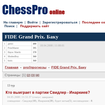
На главную
|
Войти
|
Зарегистрироваться
|
Последние с
Поиск
|
Поддержать сайт
FIDE Grand Prix. Баку
1
дятел
400
18.04.2008 | 11:08:01
2
PrintMaster
395
3
Hayoc Martik
370
4
ModestBoy
360
5
boris
360
-
-
Главная
pro//прогнозы
FIDE Grand Prix. Баку
Страницы: [1]
[2]
[3]
[4]
13 тур
Кто выиграет в партии Свидлер - Инаркиев?
04.05.2008 | 11:51:37 (статус: завершен)
совпадение - Свидлер(
10
), Инаркиев(
20
), будет ничья(
5
);
несовпадение -
0
.