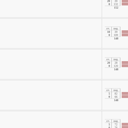
20
20
0
132
152
oч.
люд.
10
39
0
109
148
oч.
люд.
20
28
0
120
148
oч.
люд.
5
82
0
66
148
oч.
люд.
5
72
0
76