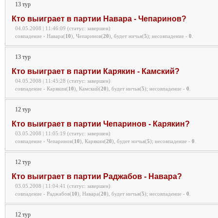
13 тур
Кто выиграет в партии Навара - Чепаринов?
04.05.2008 | 11:46:09 (статус: завершен)
совпадение - Навара(
10
), Чепаринов(
20
), будет ничья(
5
);
несовпадение -
0
.
13 тур
Кто выиграет в партии Карякин - Камский?
04.05.2008 | 11:45:28 (статус: завершен)
совпадение - Карякин(
10
), Камский(
20
), будет ничья(
5
);
несовпадение -
0
.
12 тур
Кто выиграет в партии Чепаринов - Карякин?
03.05.2008 | 11:05:19 (статус: завершен)
совпадение - Чепаринов(
10
), Карякин(
20
), будет ничья(
5
);
несовпадение -
0
.
12 тур
Кто выиграет в партии Раджабов - Навара?
03.05.2008 | 11:04:41 (статус: завершен)
совпадение - Раджабов(
10
), Навара(
20
), будет ничья(
5
);
несовпадение -
0
.
12 тур