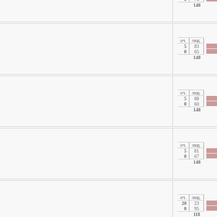
148
oч.
люд.
5
83
0
65
148
oч.
люд.
5
88
0
60
148
oч.
люд.
5
81
0
67
148
oч.
люд.
20
23
0
95
118