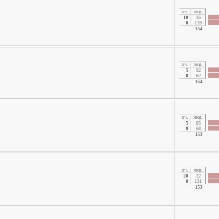
oч.
люд.
10
35
0
119
154
oч.
люд.
5
92
0
62
154
oч.
люд.
5
85
0
68
153
oч.
люд.
20
22
0
131
153