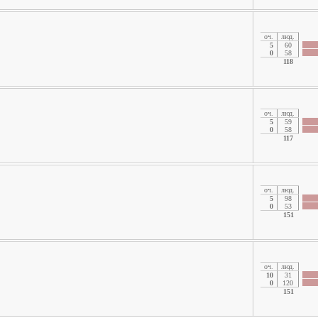
oч.
люд.
5
60
0
58
118
oч.
люд.
5
59
0
58
117
oч.
люд.
5
98
0
53
151
oч.
люд.
10
31
0
120
151