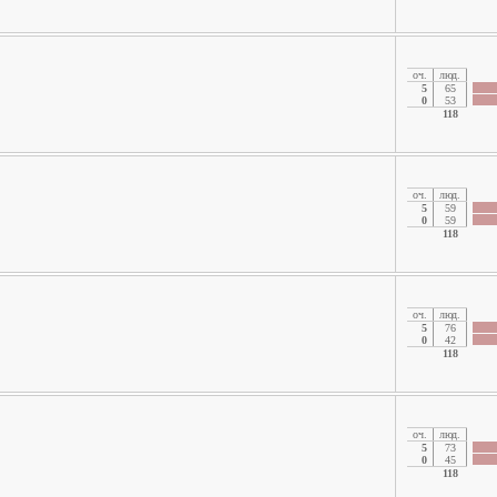
oч.
люд.
5
65
0
53
118
oч.
люд.
5
59
0
59
118
oч.
люд.
5
76
0
42
118
oч.
люд.
5
73
0
45
118