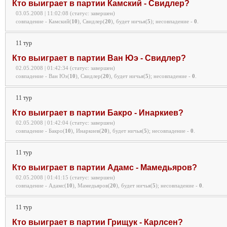
Кто выиграет в партии Камский - Свидлер?
03.05.2008 | 11:02:08 (статус: завершен)
совпадение - Камский(
10
), Свидлер(
20
), будет ничья(
5
);
несовпадение -
0
.
11 тур
Кто выиграет в партии Ван Юэ - Свидлер?
02.05.2008 | 01:42:34 (статус: завершен)
совпадение - Ван Юэ(
10
), Свидлер(
20
), будет ничья(
5
);
несовпадение -
0
.
11 тур
Кто выиграет в партии Бакро - Инаркиев?
02.05.2008 | 01:42:04 (статус: завершен)
совпадение - Бакро(
10
), Инаркиев(
20
), будет ничья(
5
);
несовпадение -
0
.
11 тур
Кто выиграет в партии Адамс - Мамедьяров?
02.05.2008 | 01:41:15 (статус: завершен)
совпадение - Адамс(
10
), Мамедьяров(
20
), будет ничья(
5
);
несовпадение -
0
.
11 тур
Кто выиграет в партии Грищук - Карлсен?