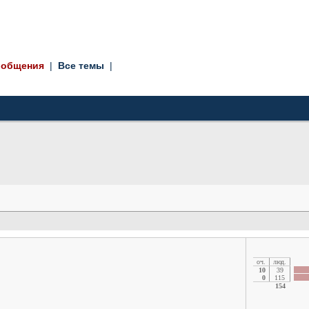
ообщения
|
Все темы
|
oч.
люд.
10
39
0
115
154