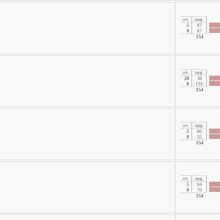
oч.
люд.
5
87
0
67
154
oч.
люд.
20
38
0
116
154
oч.
люд.
5
99
0
55
154
oч.
люд.
5
84
0
70
154