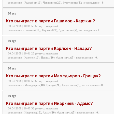
совпадение - Раджабов(
10
), Чепаринов(
20
), будет ничья(
5
);
несовпадение -
0
.
10 тур
Кто выиграет в партии Гашимов - Карякин?
30.04.2008 | 10:01:50 (статус: завершен)
совпадение - Гашимов(
10
), Карякин(
20
), будет ничья(
5
);
несовпадение -
0
.
10 тур
Кто выиграет в партии Карлсен - Навара?
30.04.2008 | 10:01:26 (статус: завершен)
совпадение - Карлсен(
10
), Навара(
20
), будет ничья(
5
);
несовпадение -
0
.
10 тур
Кто выиграет в партии Мамедьяров - Грищук?
30.04.2008 | 10:00:59 (статус: завершен)
совпадение - Мамедьяров(
10
), Грищук(
20
), будет ничья(
5
);
несовпадение -
0
.
10 тур
Кто выиграет в партии Инаркиев - Адамс?
30.04.2008 | 10:00:32 (статус: завершен)
совпадение - Инаркиев(
10
), Адамс(
20
), будет ничья(
5
);
несовпадение -
0
.