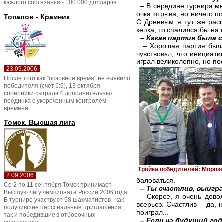
каждого состязания - 100.000 долларов.
– В середине турнира мен
очка отрыва, но ничего п
Топалов - Крамник
С Дреевым я тут же расп
кепка, то спалился бы на 
– Какая партия была 
– Хорошая партия была 
чувствовал, что инициат
играл великолепно, но по
23.09.2006
После того как "основное время" не выявило
победителя (счет 6:6), 13 октября
соперники сыграли 4 дополнительных
поединка с укороченным контролем
времени.
Томск. Высшая лига
Тройка победителей: Мороз
2.09.2006
баловаться.
Со 2 по 11 сентября Томск принимает
– Ты счастлив, выигр
Высшую лигу чемпионата России 2006 года.
– Скорее, я очень дово
В турнире участвуют 58 шахматистов - как
всерьез. Счастлив – да,
получившие персональные приглашения,
поиграл...
так и победившие в отборочных
– Если на будущий го