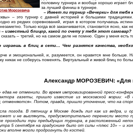
половину турнира и вообще хорошо играет бли
за лучший финиш в турнире.
отив Морозевича
– Имеет ли турнир «Вечерки» для тебя 
вы» – это турнир с давней историей и большими традициями.
одно из редких соревнований, играя в котором получаешь истинн
езаметно. Только когда всё заканчивается, становится ясно, как н
 – известный блицор, какой по счету у тебя этот самовар?
казать – третий, но на самом деле не помню. Один у меня есть точ
о играешь в блиц в сети… Чем разнятся качества, необхо
че и эмоциональней, и, разумеется, он нравится мне больше. На
у никак не соберусь поменять. Виртуальный и живой блиц по больш
Александр МОРОЗЕВИЧ:
«Для 
два не отменили. Во время импровизированной пресс-конферен
актора газеты, пришло известие из московской мэрии: «В 
, отменяются». Потом, правда, пришло уточнение, что на спо
а погода. В пятницу в Москве дождь лил как из ведра, и ор
ожет и не выглянуть, предусмотрительно перенесли место пр
хе проходили три предыдущих турнира, в расположенный непо
 утра 5 сентября на градуснике было от силы «плюс 10» – и хо
оки вполне могли продрогнуть до костей.