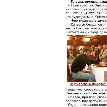
– То есть воспринима
– Примерно так. Здесь со
например, нередко прим
d5 3.Nd2 a5 4.Ngf3 a4 5
что будет дальше! Обста
– Что скажешь о каче
– Качество блица, как и
как сейчас, мы опередим
шахматами – и тогда дово
Партия первых призеров:
излишнюю серьезность в
Сегодня это вполне отвеч
Правда, при всей своей 
Колоссальное достижение
Одна проигранная партия