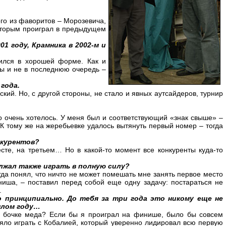
ого из фаворитов – Морозевича,
которым проиграл в предыдущем
1 году, Крамника в 2002-м и
ился в хорошей форме. Как и
рмы и не в последнюю очередь –
года.
кий. Но, с другой стороны, не стало и явных аутсайдеров, турнир
о очень хотелось. У меня был и соответствующий «знак свыше» –
 К тому же на жеребьевке удалось вытянуть первый номер – тогда
нкурентов?
те, на третьем… Но в какой-то момент все конкуренты куда-то
олжал также играть в полную силу?
гда понял, что ничто не может помешать мне занять первое место
ниша, – поставил перед собой еще одну задачу: постараться не
.
 принципиально. До тебя за три года это никому еще не
шлом году…
в бочке меда? Если бы я проиграл на финише, было бы совсем
ло играть с Кобалией, который уверенно лидировал всю первую