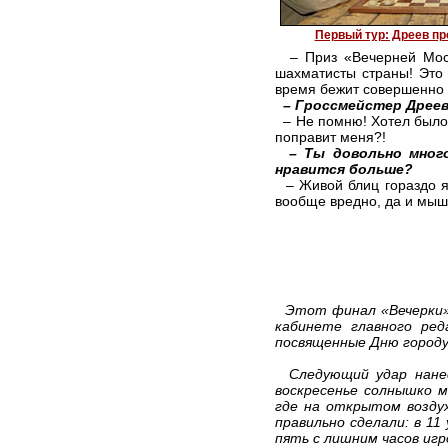
Первый тур: Дреев пр
– Приз «Вечерней Моск
шахматисты страны! Это 
время бежит совершенно н
– Гроссмейстер Дреев
– Не помню! Хотел было с
поправит меня?!
– Ты довольно мног
нравится больше?
– Живой блиц гораздо яр
вообще вредно, да и мышк
Этот финал «Вечерки» е
кабинете главного ред
посвященные Дню городу
Следующий удар нанесл
воскресенье солнышко м
где на открытом возду
правильно сделали: в 11
пять с лишним часов игр