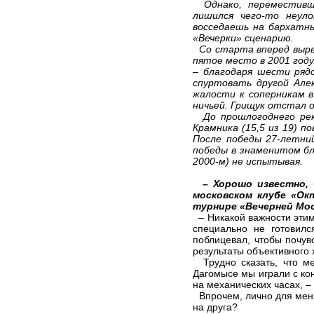
Однако, переместивши
лишился чего-то неул
восседаешь на бархатн
«Вечерки» сценарию.
Со старта вперед вырва
пятое место в 2001 году
– благодаря шести рядо
спуртовать другой Алек
жалости к соперникам в
ничьей. Грищук отстал 
До прошлогоднего реко
Крамника (15,5 из 19) 
После победы 27-летний
победы в знаменитом бл
2000-м) не испытывая.
– Хорошо известно,
московском клубе «Ок
турнире «Вечерней Мо
– Никакой важности этим
специально не готовилс
поблицевал, чтобы почувс
результаты объективного 
Трудно сказать, что ме
Дагомысе мы играли с ко
на механических часах, 
Впрочем, лично для меня 
на друга?