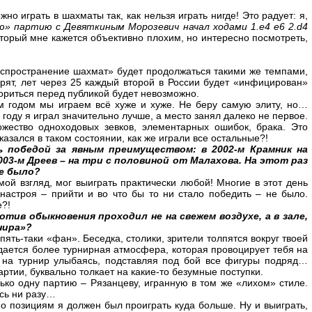
 играть в шахматы так, как нельзя играть нигде! Это радует: я,
ую» партию с Девяткиным Морозевич начал ходами 1.e4 e6 2.d4
торый мне кажется объективно плохим, но интересно посмотреть,
«распространение шахмат» будет продолжаться такими же темпами,
рят, лет через 25 каждый второй в России будет «инфицирован»
зориться перед публикой будет невозможно.
м годом мы играем всё хуже и хуже. Не беру самую элиту, но…
году я играл значительно лучше, а место занял далеко не первое.
жество одноходовых зевков, элементарных ошибок, брака. Это
азался в таком состоянии, как же играли все остальные?!
ь победой за явным преимуществом: в 2002-м Крамник на
03-м Дреев – на три с половиной от Малахова. На этот раз
не было?
ой взгляд, мог выиграть практически любой! Многие в этот день
 настроя – прийти и во что бы то ни стало победить – не было.
е?!
отив обыкновения проходил не на свежем воздухе, а в зале,
нира»?
ять-таки «фан». Беседка, столики, зрители толпятся вокруг твоей
ается более турнирная атмосфера, которая провоцирует тебя на
л на турнир улыбаясь, подставляя под бой все фигуры подряд…
ртии, буквально толкает на какие-то безумные поступки.
ько одну партию – Рязанцеву, игранную в том же «лихом» стиле.
сь ни разу…
о позициям я должен был проиграть куда больше. Ну и выиграть,