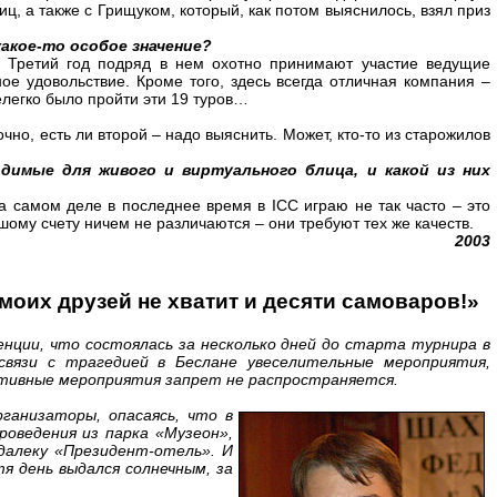
ц, а также с Грищуком, который, как потом выяснилось, взял приз
какое-то особое значение?
 Третий год подряд в нем охотно принимают участие ведущие
ое удовольствие. Кроме того, здесь всегда отличная компания –
елегко было пройти эти 19 туров…
но, есть ли второй – надо выяснить. Может, кто-то из старожилов
димые для живого и виртуального блица, и какой из них
 самом деле в последнее время в ICC играю не так часто – это
ому счету ничем не различаются – они требуют тех же качеств.
2003
моих друзей не хватит и десяти самоваров!»
ции, что состоялась за несколько дней до старта турнира в
связи с трагедией в Беслане увеселительные мероприятия,
ртивные мероприятия запрет не распространяется.
ганизаторы, опасаясь, что в
оведения из парка «Музеон»,
далеку «Президент-отель». И
тя день выдался солнечным, за