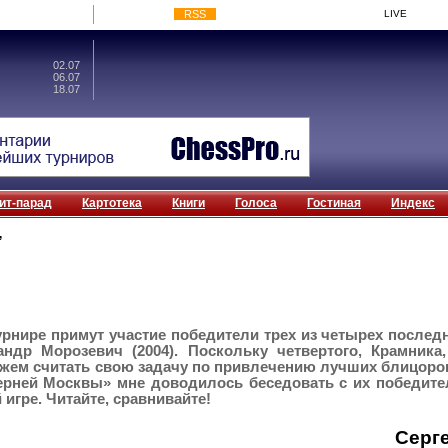
RSS
LIVE
02.07
06.07
18.07
ит-парад
Картотека
Книги
Голоса
Гостиная
Индекс
,
нире примут участие победители трех из четырех последни
андр Морозевич (2004). Поскольку четвертого, Крамника
ожем считать свою задачу по привлечению лучших блицоров
ерней Москвы» мне доводилось беседовать с их победител
игре. Читайте, сравнивайте!
Серг