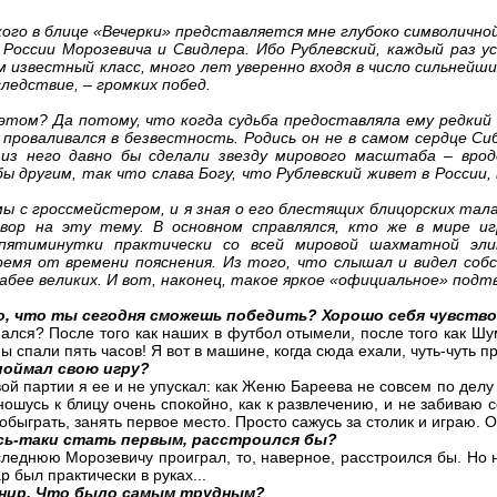
ого в блице «Вечерки» представляется мне глубоко символично
 России Морозевича и Свидлера. Ибо Рублевский, каждый раз у
ем известный класс, много лет уверенно входя в число сильней
следствие, – громких побед.
этом? Да потому, что когда судьба предоставляла ему редкий 
а проваливался в безвестность. Родись он не в самом сердце Сиб
 из него давно бы сделали звезду мирового масштаба – врод
бы другим, так что слава Богу, что Рублевский живет в России
.
 с гроссмейстером, и я зная о его блестящих блицорских талан
овор на эту тему. В основном справлялся, кто же в мире иг
 пятиминутки практически со всей мировой шахматной эли
ремя от времени пояснения. Из того, что слышал и видел соб
абее великих. И вот, наконец, такое яркое «официальное» подт
о, что ты сегодня сможешь победить? Хорошо себя чувствов
ался? После того как наших в футбол отымели, после того как Ш
ы спали пять часов! Я вот в машине, когда сюда ехали, чуть-чуть п
поймал свою игру?
ой партии я ее и не упускал: как Женю Бареева не совсем по делу 
тношусь к блицу очень спокойно, как к развлечению, и не забиваю
обыграть, занять первое место. Просто сажусь за столик и играю. 
ось-таки стать первым, расстроился бы?
леднюю Морозевичу проиграл, то, наверное, расстроился бы. Но н
р был практически в руках...
рнир. Что было самым трудным?