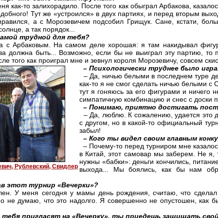
я как-то залихорадило. После того как обыграл Арбакова, казалось
одобного! Тут же «устроился» в двух партиях, и перед вторым вых
равился, а с Морозевичем подсобил Грищук. Сане, кстати, бол
солнце, а так порядок...
самой трудной для тебя?
с Арбаковым. На самом деле хорошая: я там накидывал фигуры
ива должна быть... Возможно, если бы не выиграл эту партию, то
сле того как проиграл мне и зевнул короля Морозевичу, совсем скис
– Психологически труднее было игр
– Да, ничью белыми в последнем туре дел
как-то я не смог сделать ничью белыми с
тут я гоняюсь за его фигурами и ничего н
симпатичную комбинацию и снес с доски п
– Понимаю, приятно достигать пост
– Да, люблю. К сожалению, удается это д
с другом, но в какой-то официальный тур
забыл!
– Кого ты видел своим главным конк
– Почему-то перед турниром мне казалось,
в Китай, этот самовар мы заберем. Не я
нужны «бабки»: деньги кончились, питани
евич, Рублевский, Свидлер
выхода... Мы боялись, как бы нам обр
ав этот турнир «Вечерки»?
лен. У меня сегодня у мамы день рождения, считаю, что сдела
 но не думаю, что это надолго. Я совершенно не опустошен, как 
д тебя пригласят на «Вечерку», ты приедешь защищать сво