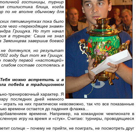
толичной гостиницы, турнир
ая стилистика блица, когда
р по не вполне обычному для
ских пятиминутках пока было
осле чего «переходящее знамя»
сандра Грищука. Но тут начал
рия в турнире: Саша не знал
в Звягинцева завершив боевой
 не дотянулся, но результат
2002 году был тот же Грищук.
о поводу первой «настоящей»
 слабом составе состоялась в
 Тебя можно встретить и в
была победа в традиционном
ьно-тренировочный характер. Я
 пару последних дней немного
– играть на них практически невозможно, так что все показанные
лько времени остается до падения флажка...
 добавлением времени. Например, на командном чемпионате в
сленную игру на время и «стук». Считаю: турниры, проводящиеся
етит солнце – почему не прийти, не поиграть, не посмотреть друг