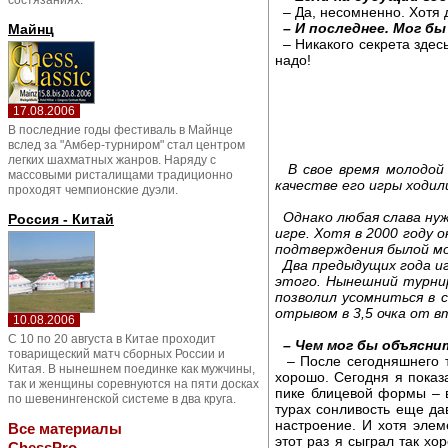
состязаниях.
– Да, несомненно. Хотя д
– И последнее. Мог б
Майнц
– Никакого секрета здесь
надо!
17.08.2006
В последние годы фестиваль в Майнце
вслед за "Амбер-турниром" стал центром
легких шахматных жанров. Наряду с
В свое время молодой 
массовыми ристалищами традиционно
качестве его игры ходи
проходят чемпионские дуэли.
Однако любая слава нужд
Россия - Китай
игре. Хотя в 2000 году 
подтверждения былой мо
Два предыдущих года игр
этого. Нынешний турнир
позволил усомниться в с
отрывом в 3,5 очка от в
10.08.2006
С 10 по 20 августа в Китае проходит
– Чем мог бы объясни
товарищеский матч сборных России и
– После сегодняшнего ту
Китая. В нынешнем поединке как мужчины,
хорошо. Сегодня я показ
так и женщины соревнуются на пяти досках
пике блицевой формы – в
по шевенингенской системе в два круга.
турах сонливость еще да
настроение. И хотя элем
Все материалы
этот раз я сыграл так хо
ChessPro