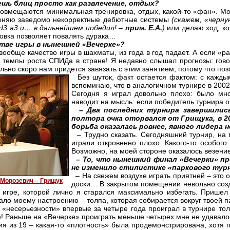
ешь блиц просто как развлечение, отдых?
вмещаются минимальная тренировка, отдых, какой-то «фан». Можно
еняю заведомо некорректные дебютные системы
(скажем, «черн
.Bd3 a3 и… в дальнейшем победил! –
прим. Е.А.
)
или делаю ход, ко
новка позволяет повалять дурака…
стве игры в нынешней «Вечерке»?
 вообще качество игры в шахматы, из года в год падает. А если 
 темпы роста СПИДа в стране! Я недавно слышал прогнозы: гово
льно скоро нам придется завязать с этим занятием, потому что по
Без шуток, факт остается фактом: с кажды
вспоминаю, что в аналогичном турнире в 2002 
Сегодня я играл довольно плохо: было мно
наводит на мысль: если победитель турнира ок
– Два последних турнира завершилис
полтора очка оторвался от Грищука, в 20
борьба оказалась ровнее, явного лидера 
– Трудно сказать. Сегодняшний турнир, на м
играли откровенно плохо. Какого-то особого
Возможно, на моей стороне оказалось везени
– То, что нынешний финал «Вечерки» пр
не изменило стилистике «паркового тур
– На свежем воздухе играть приятней – это оп
 Морозевич – Грищук
доски… В закрытом помещении невольно созд
 игре, которой лично я старался максимально избегать. Прише
ало моему настроению – толпа, которая собирается вокруг твоей па
«несерьезности» впервые за четыре года проиграл в турнире тол
! Раньше на «Вечерке» проиграть меньше четырех мне не удавало
 из 19 – какая-то «плотность» была продемонстрирована, хотя п