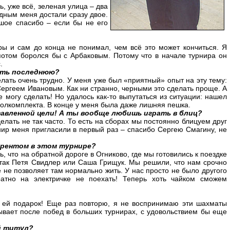
, уже всё, зеленая улица – два
одным меня достали сразу двое.
ьшое спасибо – если бы не его
 и сам до конца не понимал, чем всё это может кончиться. Я
 потом боролся бы с Арбаковым. Потому что в начале турнира он
.
ать последнюю?
ать очень трудно. У меня уже был «приятный» опыт на эту тему:
 Сергеем Ивановым. Как ни странно, черными это сделать проще. А
е могу сделать! Но удалось как-то выпутаться из ситуации: нашел
олкомплекта. В конце у меня была даже лишняя пешка.
авленной цели! А ты вообще любишь играть в блиц?
елать не так часто. То есть на сборах мы постоянно блицуем друг
нир меня пригласили в первый раз – спасибо Сергею Смагину, не
урентом в этом турнире?
 что на обратной дороге в Огниково, где мы готовились к поездке
, так Петя Свидлер или Саша Грищук. Мы решили, что нам срочно
е не позволяет там нормально жить. У нас просто не было другого
атно на электричке не поехать! Теперь хоть чайком сможем
л ей подарок! Еще раз повторю, я не воспринимаю эти шахматы
бывает после побед в больших турнирах, с удовольствием бы еще
й титул?