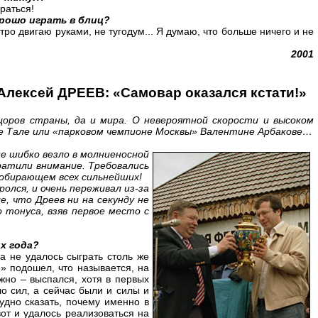
раться!
орошо играть в блиц?
тро двигаю руками, не тугодум... Я думаю, что больше ничего и не
2001
Алексей ДРЕЕВ:
«Самовар оказался кстати!»
цоров страны, да и мира. О невероятной скорости и высоком
иле Тале или «парковом чемпионе Москвы» Валентине Арбакове…
не шибко везло в молниеносной
братили внимание. Требовались
собирающем всех сильнейших!
ролся, и очень переживал из-за
, что Дреев ни на секунду не
о тонуса, взяв первое место с
х года?
а не удалось сыграть столь же
е» подошел, что называется, на
жно – выспался, хотя в первых
о сил, а сейчас были и силы и
удно сказать, почему именно в
вот и удалось реализоваться на