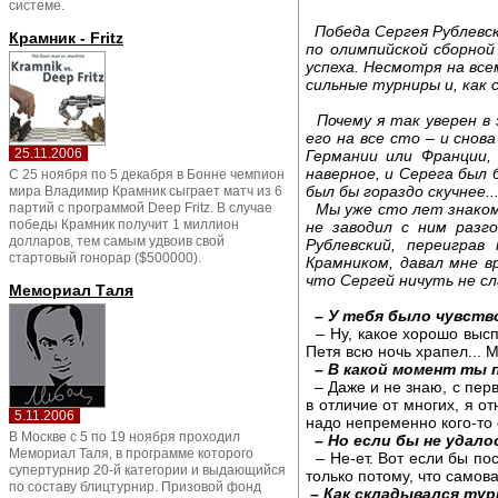
системе.
Победа Сергея Рублевск
Крамник - Fritz
по олимпийской сборной
успеха. Несмотря на вс
сильные турниры и, как 
Почему я так уверен в 
его на все сто – и снов
25.11.2006
Германии или Франции,
наверное, и Серега был 
С 25 ноября по 5 декабря в Бонне чемпион
был бы гораздо скучнее..
мира Владимир Крамник сыграет матч из 6
партий с программой Deep Fritz. В случае
Мы уже сто лет знакомы
победы Крамник получит 1 миллион
не заводил с ним разг
долларов, тем самым удвоив свой
Рублевский, переиграв
стартовый гонорар ($500000).
Крамником, давал мне в
что Сергей ничуть не сл
Мемориал Таля
– У тебя было чувств
– Ну, какое хорошо высп
Петя всю ночь храпел... М
– В какой момент ты 
– Даже и не знаю, с перв
в отличие от многих, я о
5.11.2006
надо непременно кого-то 
В Москве с 5 по 19 ноября проходил
– Но если бы не удал
Мемориал Таля, в программе которого
– Не-ет. Вот если бы пос
супертурнир 20-й категории и выдающийся
только потому, что самова
по составу блицтурнир. Призовой фонд
– Как складывался ту