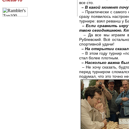
все сто.
– В какой момент поч
– Практически с самого 
сразу появилось настрое
турнире: взял реванш у 
– Если сравнить игру
твою сегодняшнюю. Кт
– Да все мы играем в 
Рублевский. Всё остальн
спортивной удачи!
– На открытии сказал
– В этом году турнир «по
стал более плотным.
– Насколько важна бы
– Не хочу сказать, будт
перед турниром сломался
подумал, что это точно не