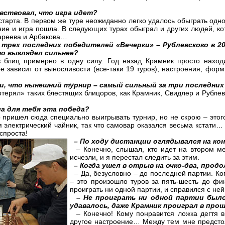
увствовал, что игра идет?
старта. В первом же туре неожиданно легко удалось обыграть одн
ние и игра пошла. В следующих турах обыграл и других людей, 
Бареева и Арбакова…
 трех последних победителей «Вечерки» – Рублевского в 200
о выглядел сильнее?
блиц примерно в одну силу. Год назад Крамник просто наход
ое зависит от выносливости (все-таки 19 туров), настроения, фо
и, что нынешний турнир – самый сильный за три последних 
терял» таких блестящих блицоров, как Крамник, Свидлер и Рублевс
ла для тебя эта победа?
о пришел сюда специально выигрывать турнир, но не скрою – этог
 электрический чайник, так что самовар оказался весьма кстати…
спроста!
– По ходу дистанции оглядывался на ко
– Конечно, слышал, кто идет на втором мес
исчезли, и я перестал следить за этим.
– Когда ушел в отрыв на очко-два, прод
– Да, безусловно – до последней партии. Ко
– это произошло туров за пять-шесть до фи
проиграть ни одной партии, и справился с ней
– Не проиграть ни одной партии было
удавалось, даже Крамник проиграл в про
– Конечно! Кому понравится ложка дегтя 
другое настроение… Между тем мне предстоя