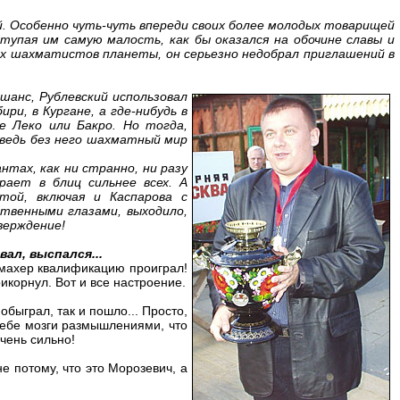
й. Особенно чуть-чуть впереди своих более молодых товарищей
ступая им самую малость, как бы оказался на обочине славы и
ших шахматистов планеты, он серьезно недобрал приглашений в
шанс, Рублевский использовал
ири, в Кургане, а где-нибудь в
е Леко или Бакро. Но тогда,
, ведь без него шахматный мир
тах, как ни странно, ни разу
рает в блиц сильнее всех. А
той, включая и Каспарова с
ственными глазами, выходило,
верждение!
ал, выспался...
умахер квалификацию проиграл!
рикорнул. Вот и все настроение.
обыграл, так и пошло... Просто,
 себе мозги размышлениями, что
Очень сильно!
е потому, что это Морозевич, а