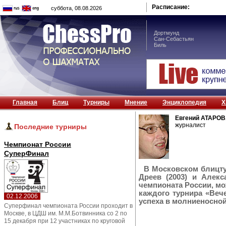
Расписание:
суббота, 08.08.2026
Дортмунд
Сан-Себастьян
Биль
Главная
Блиц
Турниры
Мнение
Энциклопедия
Х
Евгений АТАРОВ
журналист
Последние турниры
Чемпионат России
СуперФинал
В Московском блицтур
Дреев (2003) и Алекс
чемпионата России, м
каждого турнира «Веч
02.12.2006
успеха в молниеносной 
Суперфинал чемпионата России проходит в
Москве, в ЦДШ им. М.М.Ботвинника со 2 по
15 декабря при 12 участниках по круговой