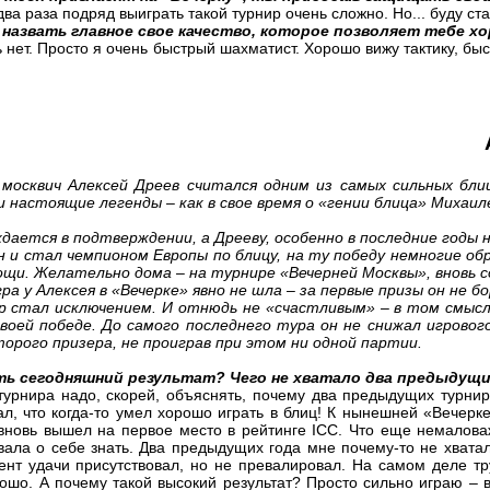
ва раза подряд выиграть такой турнир очень сложно. Но... буду ста
ы назвать главное свое качество, которое позволяет тебе х
 нет. Просто я очень быстрый шахматист. Хорошо вижу тактику, быс
москвич Алексей Дреев считался одним из самых сильных бли
ли настоящие легенды – как в свое время о «гении блица» Миха
ается в подтверждении, а Дрееву, особенно в последние годы 
он и стал чемпионом Европы по блицу, на ту победу немногие о
щи. Желательно дома – на турнире «Вечерней Москвы», вновь 
а у Алексея в «Вечерке» явно не шла – за первые призы он не бо
 стал исключением. И отнюдь не «счастливым» – в том смысле
воей победе. До самого последнего тура он не снижал игровог
торого призера, не проиграв при этом ни одной партии.
ть сегодняшний результат? Чего не хватало два предыдущи
рнира надо, скорей, объяснять, почему два предыдущих турнир
ал, что когда-то умел хорошо играть в блиц! К нынешней «Вечерк
новь вышел на первое место в рейтинге ICC. Что еще немалова
вала о себе знать. Два предыдущих года мне почему-то не хватал
ент удачи присутствовал, но не превалировал. На самом деле тр
рошо. А почему такой высокий результат? Просто сильно играю – 