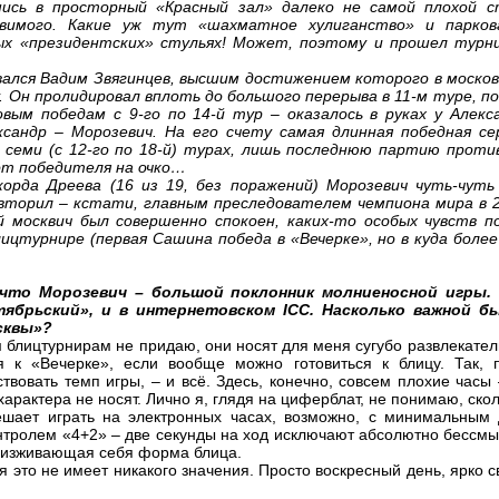
сь в просторный «Красный зал» далеко не самой плохой с
овимого. Какие уж тут «шахматное хулиганство» и парков
ых «президентских» стульях! Может, поэтому и прошел турни
лся Вадим Звягинцев, высшим достижением которого в москов
. Он пролидировал вплоть до большого перерыва в 11-м туре, п
вым победам с 9-го по 14-й тур – оказалось в руках у Алек
сандр – Морозевич. На его счету самая длинная победная се
 семи (с 12-го по 18-й) турах, лишь последнюю партию проти
от победителя на очко…
рда Дреева (16 из 19, без поражений) Морозевич чуть-чуть
повторил – кстати, главным преследователем чемпиона мира в 
 москвич был совершенно спокоен, каких-то особых чувств п
ицтурнире (первая Сашина победа в «Вечерке», но в куда более
 что Морозевич – большой поклонник молниеносной игры.
тябрьский», и в интернетовском ICC. Насколько важной 
сквы»?
 блицтурнирам не придаю, они носят для меня сугубо развлекател
я к «Вечерке», если вообще можно готовиться к блицу. Так,
твовать темп игры, – и всё. Здесь, конечно, совсем плохие часы 
характера не носят. Лично я, глядя на циферблат, не понимаю, ско
шает играть на электронных часах, возможно, с минимальным
нтролем «4+2» – две секунды на ход исключают абсолютно бессмы
– изживающая себя форма блица.
это не имеет никакого значения. Просто воскресный день, ярко св