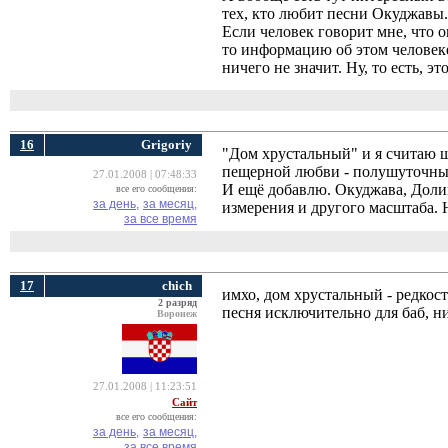
тех, кто любит песни Окуджавы.
Если человек говорит мне, что 
то информацию об этом человеке
ничего не значит. Ну, то есть, эт
16
Grigoriy
"Дом хрустальный" и я считаю ш
пещерной любви - полушуточны
27.01.2008 | 07:48:33
И ещё добавлю. Окуджава, Долин
все его сообщения:
за день,
за месяц,
измерения и другого масштаба. Н
за все время
17
chich
имхо, дом хрустальный - редкос
2 разряд
песня исключительно для баб, ни
Воронеж
27.01.2008 | 11:23:51
Сайт
все его сообщения:
за день,
за месяц,
за все время