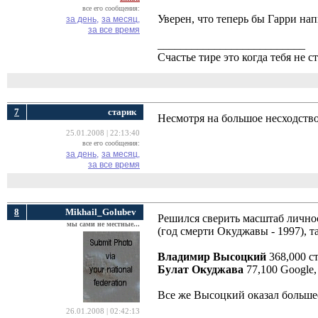
все его сообщения:
Уверен, что теперь бы Гарри нап
за день,
за месяц,
за все время
__________________________
Счастье тире это когда тебя не ст
7
cтарик
Несмотря на большое несходств
25.01.2008 | 22:13:40
все его сообщения:
за день,
за месяц,
за все время
8
Mikhail_Golubev
Решился сверить масштаб лично
мы сами не местные...
(год смерти Окуджавы - 1997), т
Владимир Высоцкий
368,000 с
Булат Окуджава
77,100 Google,
Все же Высоцкий оказал больше
26.01.2008 | 02:42:13