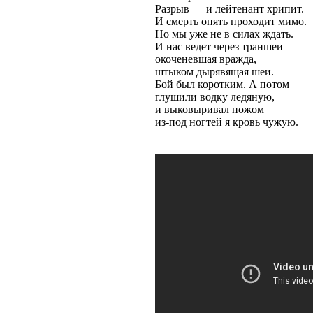
Разрыв — и лейтенант хрипит.
И смерть опять проходит мимо.
Но мы уже не в силах ждать.
И нас ведет через траншеи
окоченевшая вражда,
штыком дырявящая шеи.
Бой был коротким. А потом
глушили водку ледяную,
и выковыривал ножом
из-под ногтей я кровь чужую.