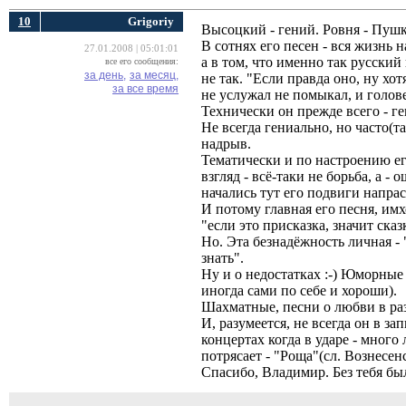
10
Grigoriy
Высоцкий - гений. Ровня - Пушк
В сотнях его песен - вся жизнь н
27.01.2008 | 05:01:01
а в том, что именно так русский 
все его сообщения:
за день,
за месяц,
не так. "Если правда оно, ну хот
за все время
не услужал не помыкал, и голов
Технически он прежде всего - г
Не всегда гениально, но часто(та
надрыв.
Тематически и по настроению ег
взгляд - всё-таки не борьба, а -
начались тут его подвиги напра
И потому главная его песня, имхо
"если это присказка, значит сказ
Но. Эта безнадёжность личная - "
знать".
Ну и о недостатках :-) Юморные 
иногда сами по себе и хороши).
Шахматные, песни о любви в раз
И, разумеется, не всегда он в з
концертах когда в ударе - много
потрясает - "Роща"(сл. Вознесен
Спасибо, Владимир. Без тебя бы