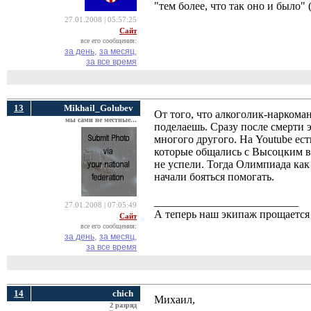
"тем более, что так оно и было"
27.01.2008 | 05:57:25
Сайт
все его сообщения:
за день,
за месяц,
за все время
13
Mikhail_Golubev
От того, что алкоголик-наркоман
мы сами не местные...
поделаешь. Сразу после смерти э
многого другого. На Youtube ест
которые общались с Высоцким в 
не успели. Тогда Олимпиада как 
начали бояться помогать.
__________________________
27.01.2008 | 07:05:49
А теперь наш экипаж прощается 
Сайт
все его сообщения:
за день,
за месяц,
за все время
14
chich
Михаил,
2 разряд