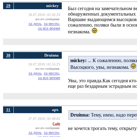
29
mickey
Был сегодня на замечательном 
обнаруженных документальных ф
26.07.2010 | 01:45:33
Варшаве выдающимся высоцкове
все его сообщения:
за день,
за месяц,
сожалению, поляки были в осно
за все время
незнакома.
30
Druinna
mickey:
... К сожалению, поляк
26.07.2010 | 01:55:25
Высоцкого, увы, незнакома.
все его сообщения:
за день,
за месяц,
за все время
Увы, это правда.Как сегодня кт
еще раз бездарным эстрадным и
31
арт.
Druinna:
Тему, имхо, надо пе
27.07.2010 | 01:49:02
Сайт
не хочется трогать тему, открыту
все его сообщения:
за день,
за месяц,