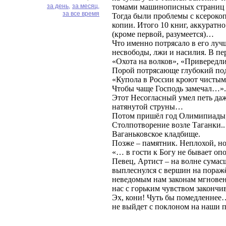
за день,
за месяц,
томами машинописных страниц е
за все время
Тогда были проблемы с ксероко
копии. Итого 10 книг, аккуратн
(кроме первой, разумеется)…
Что именно потрясало в его луч
несвободы, лжи и насилия. В пе
«Охота на волков», «Привередли
Порой потрясающе глубокий под
«Купола в России кроют чистым 
Чтобы чаще Господь замечал…». 
Этот Несогласный умел петь даж
натянутой струны…
Потом пришёл год Олимипиады, 
Столпотворение возле Таганки.. 
Ваганьковское кладбище. 
Позже – памятник. Неплохой, но,
«… в гости к Богу не бывает оп
Певец, Артист – на волне сумас
выплеснулся с вершин на пораж
неведомым нам законам мгновен
нас с горьким чувством закончи
Эх, кони! Чуть бы помедленнее…
не выйдет с поклоном на наши