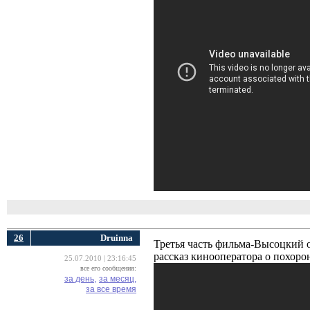
26
Druinna
Третья часть фильма-Высоцкий о
рассказ кинооператора о похорон
25.07.2010 | 23:16:45
все его сообщения:
за день,
за месяц,
за все время