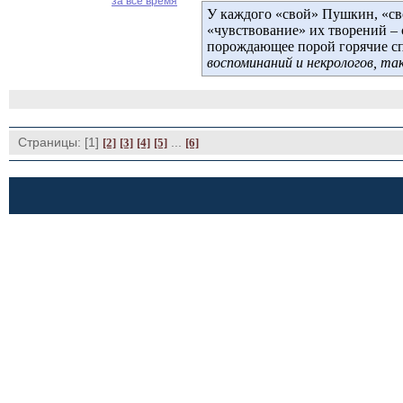
за все время
У каждого «свой» Пушкин, «св
«чувствование» их творений – 
порождающее порой горячие сп
воспоминаний и некрологов, та
Страницы: [1]
... 
[2]
[3]
[4]
[5]
[6]