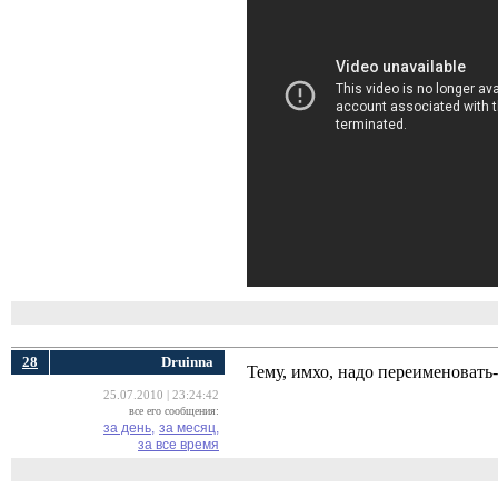
28
Druinna
Тему, имхо, надо переименова
25.07.2010 | 23:24:42
все его сообщения:
за день,
за месяц,
за все время