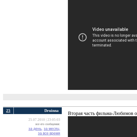
25
Druinna
Вторая часть фильма-Любимов 
25.07.2010 | 23:05:03
все его сообщения:
за день,
за месяц,
за все время