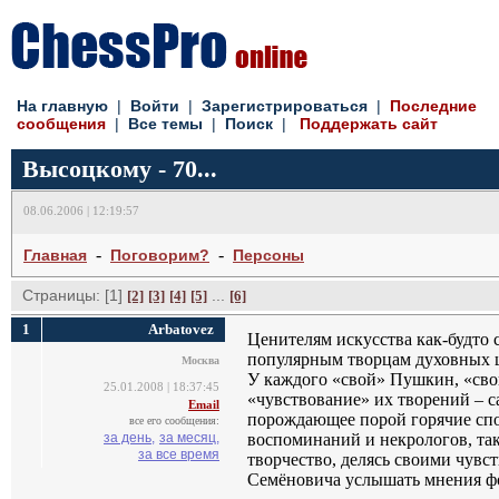
На главную
| 
Войти
| 
Зарегистрироваться
| 
Последние
сообщения
| 
Все темы
| 
Поиск
| 
Поддержать сайт
Высоцкому - 70...
08.06.2006 | 12:19:57
- 
- 
Главная
Поговорим?
Персоны
Страницы: [1]
... 
[2]
[3]
[4]
[5]
[6]
1
Arbatovez
Ценителям искусства как-будто 
популярным творцам духовных ц
Москва
У каждого «свой» Пушкин, «сво
25.01.2008 | 18:37:45
«чувствование» их творений – с
Email
порождающее порой горячие спо
все его сообщения:
за день,
за месяц,
воспоминаний и некрологов, та
за все время
творчество, делясь своими чув
Семёновича услышать мнения фо