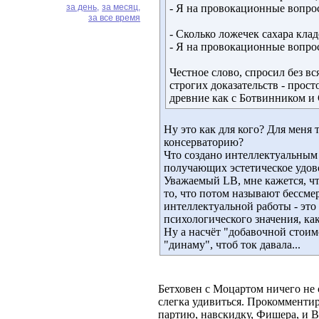
за день,
за месяц,
- Я на провокационные вопро
за все время
- Сколько ложечек сахара клад
- Я на провокационные вопро
Честное слово, спросил без 
строгих доказательств - прост
древние как с Ботвинником и 
Ну это как для кого? Для меня 
консерваторию?
Что создано интеллектуальным
получающих эстетическое удов
Уважаемый LB, мне кажется, чт
то, что потом называют бессме
интеллектуальной работы - эт
психологического значения, как
Ну а насчёт "добавочной стоимо
"динаму", чтоб ток давала...
Бетховен с Моцартом ничего не 
слегка удивиться. Прокомменти
партию, навскидку, Фишера, и 