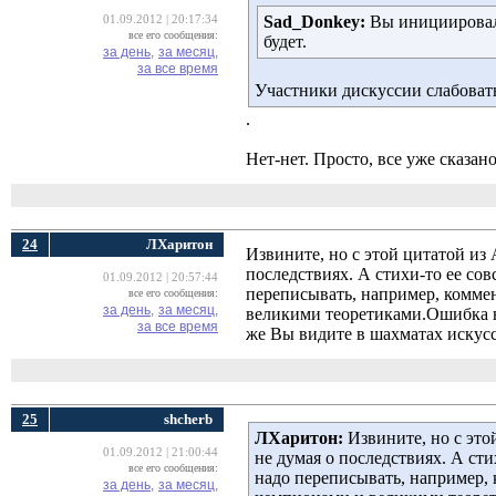
Sad_Donkey:
Вы инициировали
01.09.2012 | 20:17:34
все его сообщения:
будет.
за день,
за месяц,
за все время
Участники дискуссии слабоват
.
Нет-нет. Просто, все уже сказано
24
ЛХаритон
Извините, но с этой цитатой из
последствиях. А стихи-то ее сов
01.09.2012 | 20:57:44
переписывать, например, комм
все его сообщения:
за день,
за месяц,
великими теоретиками.Ошибка н
за все время
же Вы видите в шахматах искус
25
shcherb
ЛХаритон:
Извините, но с это
01.09.2012 | 21:00:44
не думая о последствиях. А сти
все его сообщения:
надо переписывать, например,
за день,
за месяц,