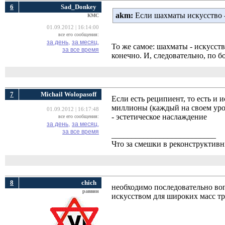
6
Sad_Donkey
akm:
Если шахматы искусство - т
КМС
01.09.2012 | 16:14:00
все его сообщения:
за день,
за месяц,
То же самое: шахматы - искусств
за все время
конечно. И, следовательно, по б
7
Michail Wolopasoff
Если есть реципиент, то есть и
миллионы (каждый на своем уров
01.09.2012 | 16:17:48
- эстетическое наслаждение
все его сообщения:
за день,
за месяц,
за все время
__________________________
Что за смешки в реконструктив
8
chich
необходимо последовательно воп
раввин
искусством для широких масс т