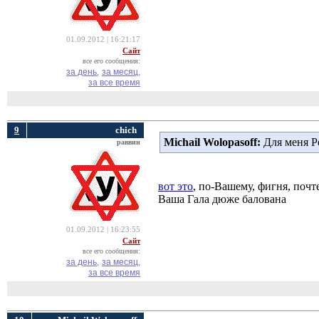
01.09.2012 | 16:21:17
Сайт
все его сообщения:
за день,
за месяц,
за все время
9
chich
Michail Wolopasoff:
Для меня Р
раввин
вот это
, по-Вашему, фигня, поч
Ваша Гала дюже балована
01.09.2012 | 16:23:55
Сайт
все его сообщения:
за день,
за месяц,
за все время