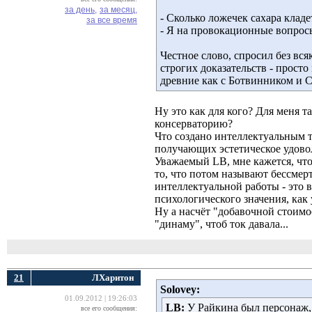
за день,
за месяц,
- Сколько ложечек сахара кладе
за все время
- Я на провокационные вопрос
Честное слово, спросил без в
строгих доказательств - просто
древние как с Ботвинником и С
Ну это как для кого? Для меня т
консерваторию?
Что создано интеллектуальным 
получающих эстетическое удовол
Уважаемый LB, мне кажется, что
то, что потом называют бессмер
интеллектуальной работы - это
психологического значения, как 
Ну а насчёт "добавочной стоимос
"динаму", чтоб ток давала...
21
ЛХаритон
Solovey:
01.09.2012 | 19:26:03
LB:
У Райкина был персонаж, 
все его сообщения: