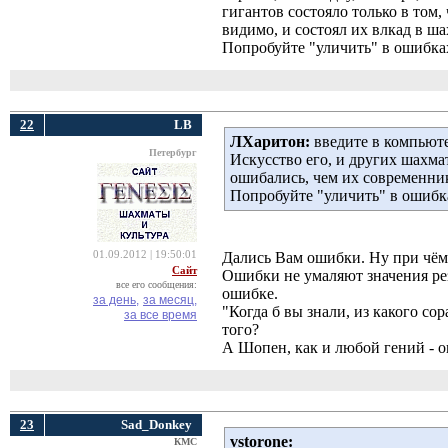
гигантов состояло только в том,
видимо, и состоял их влкад в ша
Попробуйте "уличить" в ошибка
22
LB
ЛХаритон:
введите в компьют
Петербург
Искусство его, и других шахмат
ошибались, чем их современник
Попробуйте "уличить" в ошиб
01.09.2012 | 19:50:01
Дались Вам ошибки. Ну при чём
Сайт
Ошибки не умаляют значения ре
все его сообщения:
ошибке.
за день,
за месяц,
"Когда б вы знали, из какого со
за все время
того?
А Шопен, как и любой гений - 
23
Sad_Donkey
vstorone:
КМС