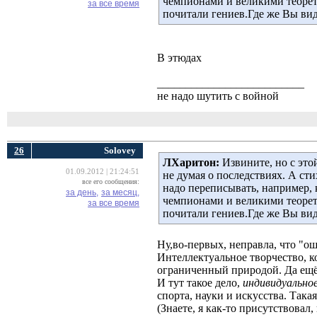
чемпионами и великими теорет
за все время
почитали гениев.Где же Вы вид
В этюдах
__________________________
не надо шутить с войной
26
Solovey
ЛХаритон:
Извините, но с это
01.09.2012 | 21:24:51
не думая о последствиях. А сти
все его сообщения:
надо переписывать, например,
за день,
за месяц,
чемпионами и великими теорет
за все время
почитали гениев.Где же Вы вид
Ну,во-первых, неправла, что "о
Интеллектуальное творчество, к
ограниченный природой. Да ещё
И тут такое дело,
индивидуально
спорта, науки и искусства. Така
(Знаете, я как-то присутствовал