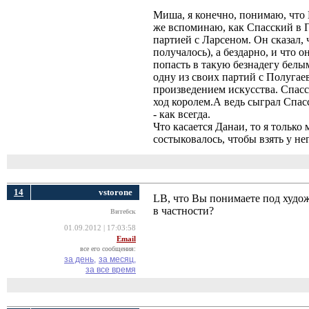
Миша, я конечно, понимаю, что 
же вспоминаю, как Спасский в П
партией с Ларсеном. Он сказал, 
получалось), а бездарно, и что 
попасть в такую безнадегу белы
одну из своих партий с Полуга
произведением искусства. Спасс
ход королем.А ведь сыграл Спас
- как всегда.
Что касается Данаи, то я только 
состыковалось, чтобы взять у нег
14
vstorone
LB, что Вы понимаете под худо
в частности?
Витебск
01.09.2012 | 17:03:58
Email
все его сообщения:
за день,
за месяц,
за все время