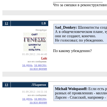
__________________________
Что за смешки в реконструктив
12
LB
Sad_Donkey:
Шахматисты созда
Петербург
А в общечеловеческом плане, х
они не создают, конечно.
Не голосовал; по убеждению.
По какому убеждению?
01.09.2012 | 16:44:40
Сайт
все его сообщения:
за день,
за месяц,
за все время
13
ЛХаритон
Michail Wolopasoff:
Если есть р
01.09.2012 | 16:51:16
разных её проявлениях - милли
все его сообщения:
Ларсен - Спасский, например -
за день,
за месяц,
за все время