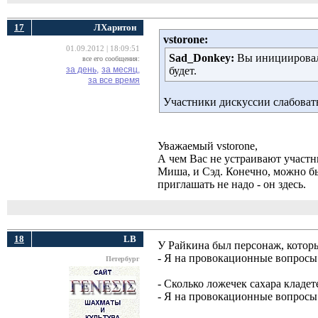
17
ЛХаритон
vstorone:
01.09.2012 | 18:09:51
Sad_Donkey:
Вы инициировали
все его сообщения:
за день,
за месяц,
будет.
за все время
Участники дискуссии слабоват
Уважаемый vstorone,
А чем Вас не устраивают участн
Миша, и Сэд. Конечно, можно бы
приглашать не надо - он здесь.
18
LB
У Райкина был персонаж, котор
- Я на провокационные вопросы
Петербург
- Сколько ложечек сахара кладет
- Я на провокационные вопросы