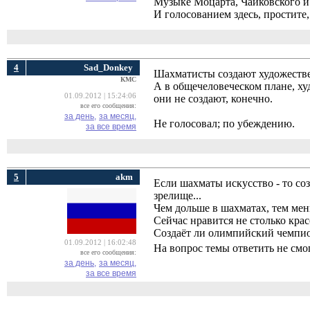
Музыке Моцарта, Чайковского и 
И голосованием здесь, простите
4
Sad_Donkey
Шахматисты создают художестве
КМС
А в общечеловеческом плане, ху
01.09.2012 | 15:24:06
они не создают, конечно.
все его сообщения:
за день,
за месяц,
Не голосовал; по убеждению.
за все время
5
akm
Если шахматы искусство - то соз
зрелище...
Чем дольше в шахматах, тем мен
Сейчас нравится не столько крас
Создаёт ли олимпийский чемпио
01.09.2012 | 16:02:48
На вопрос темы ответить не смо
все его сообщения:
за день,
за месяц,
за все время