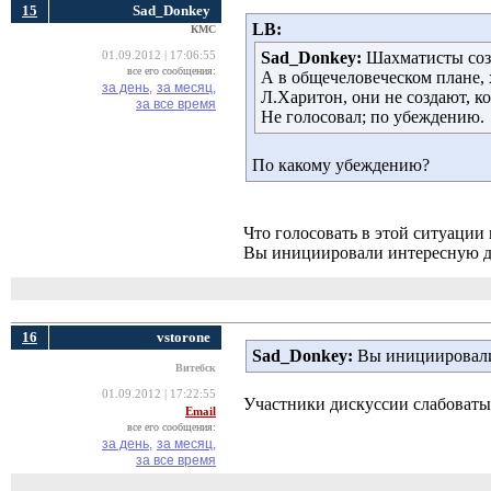
15
Sad_Donkey
LB:
КМС
Sad_Donkey:
Шахматисты созд
01.09.2012 | 17:06:55
все его сообщения:
А в общечеловеческом плане, 
за день,
за месяц,
Л.Харитон, они не создают, к
за все время
Не голосовал; по убеждению.
По какому убеждению?
Что голосовать в этой ситуации 
Вы инициировали интересную дис
16
vstorone
Sad_Donkey:
Вы инициировали 
Витебск
01.09.2012 | 17:22:55
Участники дискуссии слабоваты
Email
все его сообщения:
за день,
за месяц,
за все время