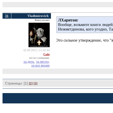
31
Vladimirovich
ЛХаритон:
Консультант
Вообще, возьмите книги людей,
Нежметдинова, кого угодно, Та
Это сильное утверждение, что "в
02.09.2012 | 11:42:44
Сайт
все его сообщения:
за день,
за месяц,
за все время
Страницы: [1]
[2]
[3]