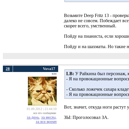
Возьмите Deep Fritz 13 - провер
далеко не совсем. Побеждает все
скорее всего, умственный.
Пойду на пианиста, если хороший
Пойду и на шахматы. Но такие ни
28
Vova17
LB:
У Райкина был персонаж, к
кмс
- Я на провокационные вопрос
- Сколько ложечек сахара кладе
- Я на провокационные вопрос
Вот, значит, откуда ноги растут
01.09.2012 | 21:44:10
все его сообщения:
ЗЫ: Проголосовал ЗА.
за день,
за месяц,
за все время
__________________________