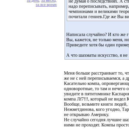
за день,
за месяц,
не думая о последствиях. А ст
за все время
надо переписывать, например
чемпионами и великими теоре
почитали гениев.Где же Вы в
Написала случайно? И кто же г
Вы, кажется, не только меня, н
Приведите хотя бы один приме
А что шахматы искусство, я не
Меня больше расстраивает то, чт
же не с ней переписываемся, а д
Касательно компа, опровергающ
одноворотные, то там и нечего 
увидите в пятитомнике Каспаров
компа Лf7!!!, который не видел 
Вообще, возьмите книги людей, 
Нежметдинова, кого угодно, Тар
не открываю Америку.
Не случайно сегодня лучшие ша
ними не проходят. Компы просто