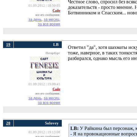
Честное слово, спросил без вся
01.09.2012 | 18:50:05
доказательств - просто мнение. 
Сайт
Ботвинником и Спасским... ново
все его сообщения:
за день,
за месяц,
за все время
19
LB
Ответил "да", хотя шахматы иск
тоже, наверное, в таких тонкост
Петербург
разбирался, однако мысль его и
01.09.2012 | 19:09:41
Сайт
все его сообщения:
за день,
за месяц,
за все время
20
Solovey
LB:
У Райкина был персонаж, к
01.09.2012 | 19:13:08
- Я на провокационные вопрос
все его сообщения: