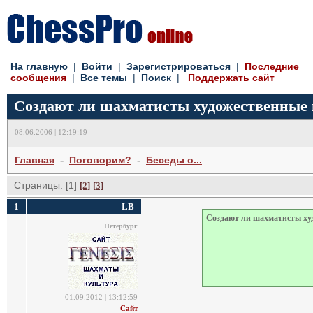
На главную
| 
Войти
| 
Зарегистрироваться
| 
Последние
сообщения
| 
Все темы
| 
Поиск
| 
Поддержать сайт
Создают ли шахматисты художественные 
08.06.2006 | 12:19:19
- 
- 
Главная
Поговорим?
Беседы о...
Страницы: [1]
[2]
[3]
1
LB
Создают ли шахматисты ху
Петербург
01.09.2012 | 13:12:59
Сайт