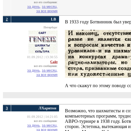
все его сообщения:
за день,
за месяц,
за все время
2
LB
В 1933 году Ботвинник был уве
Петербург
01.09.2012 | 13:30:55
Сайт
все его сообщения:
за день,
за месяц,
за все время
А что скажут по этому поводу 
3
ЛХаритон
Возможно, что шахматисты и соз
компьютерных программ, трудно 
01.09.2012 | 14:21:05
АВРО-турнире в 1938 году. Ботв
все его сообщения:
за день,
за месяц,
сторон. Эстетика, вытекающая и
за все время