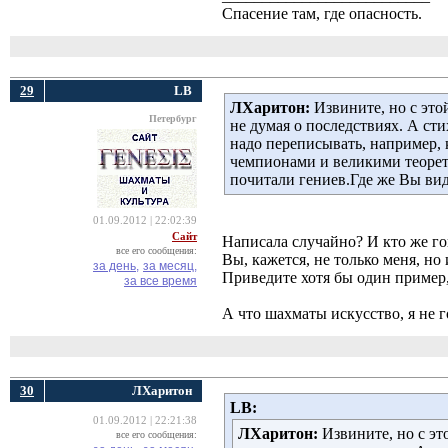
Спасение там, где опасность.
29
LB
ЛХаритон:
Извините, но с это
Петербург
не думая о последствиях. А сти
надо переписывать, например,
чемпионами и великими теорет
почитали гениев.Где же Вы вид
01.09.2012 | 22:02:39
Сайт
Написала случайно? И кто же го
все его сообщения:
Вы, кажется, не только меня, но
за день,
за месяц,
Приведите хотя бы один пример
за все время
А что шахматы искусство, я не г
30
ЛХаритон
LB:
01.09.2012 | 22:21:38
ЛХаритон:
Извините, но с эт
все его сообщения: