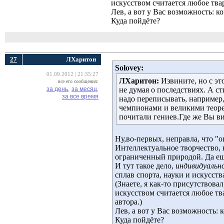
искусством считается любое твар
Лев, а вот у Вас возможность: 
Куда пойдёте?
27
ЛХаритон
Solovey:
01.09.2012 | 21:35:27
ЛХаритон:
Извините, но с эт
все его сообщения:
за день,
за месяц,
не думая о последствиях. А ст
за все время
надо переписывать, например
чемпионами и великими теоре
почитали гениев.Где же Вы в
Ну,во-первых, неправла, что "
Интеллектуальное творчество, 
ограниченный природой. Да ещ
И тут такое дело,
индивидуальн
сплав спорта, науки и искусств
(Знаете, я как-то присутствова
искусством считается любое тва
автора.)
Лев, а вот у Вас возможность:
Куда пойдёте?