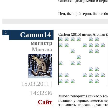
Ошибся с диаграммой в перво
_________________________
Цеп, бьющий зерно, бьет себя
5
Camon14
Carlsen (2815) ничья Aronian (
магистр
Москва
15.03.2011 |
14:32:36
Много говорится сейчас о то
позиции у черных имеется не
Сайт
запомнить не реально, так чт