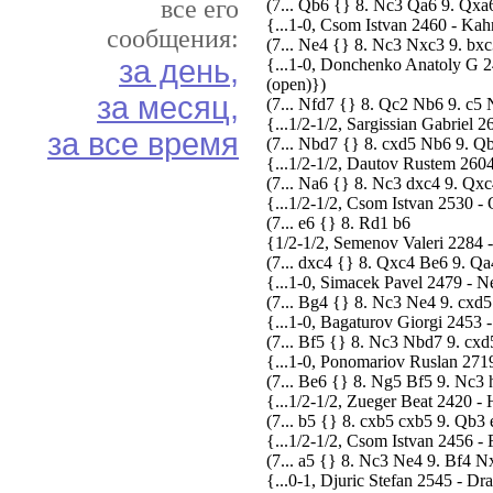
все его
(7... Qb6 {} 8. Nc3 Qa6 9. Qxa
{...1-0, Csom Istvan 2460 - Kah
сообщения:
(7... Ne4 {} 8. Nc3 Nxc3 9. bx
за день,
{...1-0, Donchenko Anatoly G 2
(open)})
за месяц,
(7... Nfd7 {} 8. Qc2 Nb6 9. c5
{...1/2-1/2, Sargissian Gabriel
за все время
(7... Nbd7 {} 8. cxd5 Nb6 9. Q
{...1/2-1/2, Dautov Rustem 2604
(7... Na6 {} 8. Nc3 dxc4 9. Q
{...1/2-1/2, Csom Istvan 2530 
(7... e6 {} 8. Rd1 b6
{1/2-1/2, Semenov Valeri 2284 -
(7... dxc4 {} 8. Qxc4 Be6 9. Q
{...1-0, Simacek Pavel 2479 - N
(7... Bg4 {} 8. Nc3 Ne4 9. cxd
{...1-0, Bagaturov Giorgi 2453 -
(7... Bf5 {} 8. Nc3 Nbd7 9. cx
{...1-0, Ponomariov Ruslan 271
(7... Be6 {} 8. Ng5 Bf5 9. Nc3
{...1/2-1/2, Zueger Beat 2420 -
(7... b5 {} 8. cxb5 cxb5 9. Qb
{...1/2-1/2, Csom Istvan 2456 
(7... a5 {} 8. Nc3 Ne4 9. Bf4 
{...0-1, Djuric Stefan 2545 - D