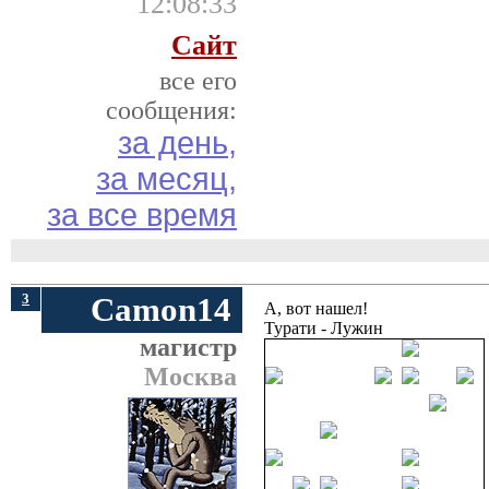
12:08:33
Сайт
все его
сообщения:
за день,
за месяц,
за все время
3
Camon14
А, вот нашел!
Турати - Лужин
магистр
Москва