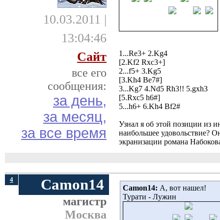
10.03.2011 |
13:04:46
1...Re3+ 2.Kg4
Сайт
[2.Kf2 Rxc3+] 
все его
2...f5+ 3.Kg5
[3.Kh4 Be7#] 
сообщения:
3...Kg7 4.Nd5 Rh3!! 5.gxh3
за день,
[5.Rxc5 h6#] 
5...h6+ 6.Kh4 Bf2#
за месяц,
Узнал я об этой позиции из 
за все время
наибольшее удовольствие? О
экранизации романа Набоков
4
Camon14
Camon14:
А, вот нашел! 
Турати - Лужин
магистр
Москва