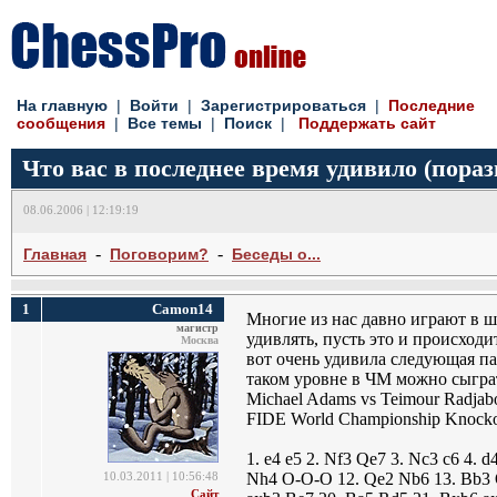
На главную
| 
Войти
| 
Зарегистрироваться
| 
Последние
сообщения
| 
Все темы
| 
Поиск
| 
Поддержать сайт
Что вас в последнее время удивило (пора
08.06.2006 | 12:19:19
- 
- 
Главная
Поговорим?
Беседы о...
1
Camon14
Многие из нас давно играют в ш
магистр
удивлять, пусть это и происход
Москва
вот очень удивила следующая пар
таком уровне в ЧМ можно сыграт
Michael Adams vs Teimour Radjab
FIDE World Championship Knockou
1. e4 e5 2. Nf3 Qe7 3. Nc3 c6 4. 
Nh4 O-O-O 12. Qe2 Nb6 13. Bb3 Q
10.03.2011 | 10:56:48
Сайт