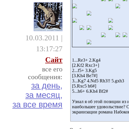
10.03.2011 |
13:17:27
Сайт
1...Re3+ 2.Kg4
[2.Kf2 Rxc3+] 
все его
2...f5+ 3.Kg5
сообщения:
[3.Kh4 Be7#] 
3...Kg7 4.Nd5 Rh3!! 5.gxh3
за день,
[5.Rxc5 h6#] 
5...h6+ 6.Kh4 Bf2#
за месяц,
Узнал я об этой позиции из
за все время
наибольшее удовольствие? 
экранизации романа Набоко