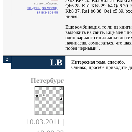
axb3 Be7 20. Ba5 Rd5 21. Bxb6 ax
все его сообщения:
Qb6 28. Kb1 Kb8 29. h4 Qd8 30. 
за день,
за месяц,
Kb8 37. Ra1 b6 38. Qe1 c5 39. b
за все время
ничья!
Еще комбинация, то ли из книги
выложить на сайте. Еще меня по
один вариант сицилианки до си
начинаешь сомневаться, что шах
побед черными".
2
LB
Интересная тема, спасибо.
Однако, просьба приводить ди
Петербург
10.03.2011 |