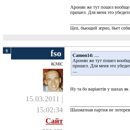
Аронян же тут пошел вообще 7
пришел. Для меня это убедит
_________________________
Цеп, бьющий зерно, бьет себя
6
fso
Camon14:
.... 
Аронян же тут пошел вообще 
кмс
пришел. Для меня это убеди
....
Ну та бо варіантів у шахах як а
15.03.2011 |
_________________________
15:02:34
Шахматная партия не лотер
Сайт