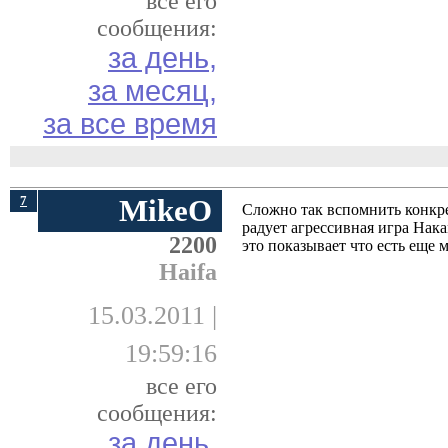
все его
сообщения:
за день,
за месяц,
за все время
7
MikeO
Сложно так вспомнить конкр
радует агрессивная игра Нак
2200
это показывает что есть еще 
Haifa
15.03.2011 |
19:59:16
все его
сообщения:
за день,