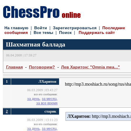
На главную
| 
Войти
| 
Зарегистрироваться
| 
Последние
сообщения
| 
Все темы
| 
Поиск
| 
Поддержать сайт
Шахматная баллада
06.04.2008 | 17:59:27
- 
- 
Главная
Поговорим?
Лев Харитон: "Omnia mea..."
1
ЛХаритон
http://mp3.moshiach.ru/song/rus/s
06.03.2009 | 03:43:27
все его сообщения:
за день,
за месяц,
за все время
2
cтарик
ЛХаритон:
http://mp3.moshiach.
06.03.2009 | 13:11:23
все его сообщения:
за день,
за месяц,