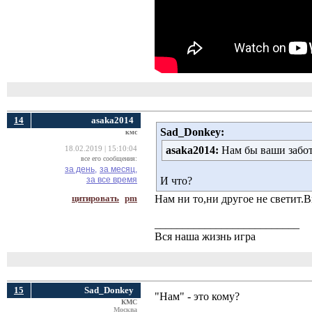
14
asaka2014
Sad_Donkey:
кмс
asaka2014:
Нам бы ваши забо
18.02.2019 | 15:10:04
все его сообщения:
за день,
за месяц,
за все время
И что?
цитировать
pm
Нам ни то,ни другое не светит.
__________________________
Вся наша жизнь игра
15
Sad_Donkey
"Нам" - это кому?
КМС
Москва