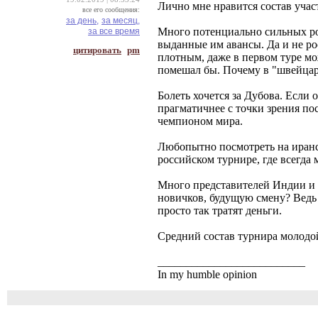
Лично мне нравится состав участ
все его сообщения:
за день,
за месяц,
Много потенциально сильных ро
за все время
выданные им авансы. Да и не ро
цитировать
pm
плотным, даже в первом туре мо
помешал бы. Почему в "швейцарк
Болеть хочется за Дубова. Если 
прагматичнее с точки зрения пос
чемпионом мира.
Любопытно посмотреть на иранс
российском турнире, где всегда 
Много представителей Индии и 
новичков, будущую смену? Ведь 
просто так тратят деньги.
Средний состав турнира молодой 
__________________________
In my humble opinion