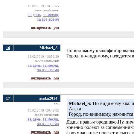
18.02.2019 | 18:36:55
все его сообщения:
за день,
за месяц,
за все время
цитировать
pm
16
Michael_S
По-видимому квалифицированым 
Город, по-видимому, находится в
18.02.2019 | 18:59:20
все его сообщения:
за день,
за месяц,
за все время
цитировать
pm
17
asaka2014
Michael_S:
По-видимому квалиф
кмс
Асака.
18.02.2019 | 20:42:02
Город, по-видимому, находится
все его сообщения:
за день,
за месяц,
Да,вы правы-городишко.Ну, ниче
за все время
конечно болеют за соплеменнико
цитировать
pm
форумчан тоже повезет и сыграю