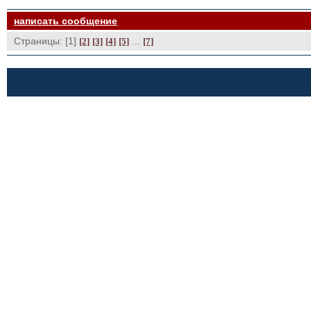
написать сообщение
Страницы: [1]
... 
[2]
[3]
[4]
[5]
[7]