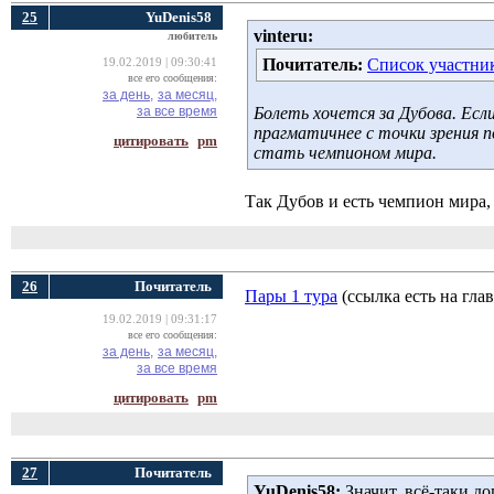
25
YuDenis58
vinteru:
любитель
Почитатель:
Список участни
19.02.2019 | 09:30:41
все его сообщения:
за день,
за месяц,
за все время
Болеть хочется за Дубова. Есл
прагматичнее с точки зрения 
цитировать
pm
стать чемпионом мира.
Так Дубов и есть чемпион мира,
26
Почитатель
Пары 1 тура
(ссылка есть на гла
19.02.2019 | 09:31:17
все его сообщения:
за день,
за месяц,
за все время
цитировать
pm
27
Почитатель
YuDenis58:
Значит, всё-таки до