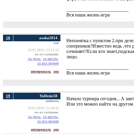
__________________________
Вся наша жизнь игра
18
asaka2014
Непонятка с пунктом 2.при деле
кмс
соперников?Известно ведь ,что 
18.02.2019 | 21:11:13
сочиняет?Если кто знает,подска
все его сообщения:
лицо.
за день,
за месяц,
за все время
__________________________
цитировать
pm
Вся наша жизнь игра
19
YuDenis58
Начало турнира сегодня... А завт
любитель
Или это можно найти на другом 
18.02.2019 | 21:40:42
все его сообщения:
за день,
за месяц,
за все время
цитировать
pm