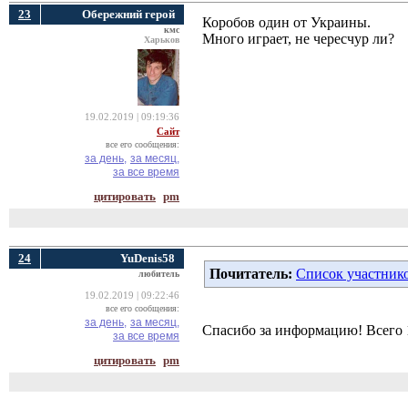
23
Обережний герой
Коробов один от Украины.
кмс
Много играет, не чересчур ли?
Харьков
19.02.2019 | 09:19:36
Сайт
все его сообщения:
за день,
за месяц,
за все время
цитировать
pm
24
YuDenis58
Почитатель:
Список участник
любитель
19.02.2019 | 09:22:46
все его сообщения:
за день,
за месяц,
Спасибо за информацию! Всего 10
за все время
цитировать
pm