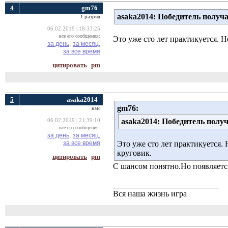
4
gm76
asaka2014:
Победитель получа
1 разряд
06.02.2019 | 18:33:25
все его сообщения:
Это уже сто лет практикуется. 
за день,
за месяц,
за все время
цитировать
pm
5
asaka2014
gm76:
кмс
asaka2014:
Победитель получ
06.02.2019 | 21:39:10
все его сообщения:
за день,
за месяц,
за все время
Это уже сто лет практикуется.
круговик.
цитировать
pm
С шансом понятно.Но появляетс
__________________________
Вся наша жизнь игра