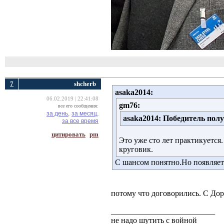
7
shcherb
asaka2014:
06.02.2019 | 22:41:08
gm76:
все его сообщения:
за день,
за месяц,
asaka2014:
Победитель полу
за все время
цитировать
pm
Это уже сто лет практикуется
круговик.
С шансом понятно.Но появляет
потому что договорились. С До
__________________________
не надо шутить с войной