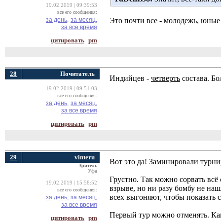
19.02.2019 | 09:39:53
все его сообщения:
за день,
за месяц,
Это почти все - молодежь, юные 
за все время
цитировать
pm
28
Почитатель
Индийцев -
четверть
состава. Бо
19.02.2019 | 09:51:03
все его сообщения:
за день,
за месяц,
за все время
цитировать
pm
29
vinteru
Вот это да! Заминировали турни
Зритель
Уфа
Грустно. Так можно сорвать всё
19.02.2019 | 15:58:52
взрыве, но ни разу бомбу не наш
все его сообщения:
всех выгоняют, чтобы показать 
за день,
за месяц,
за все время
Первый тур можно отменять. Ка
цитировать
pm