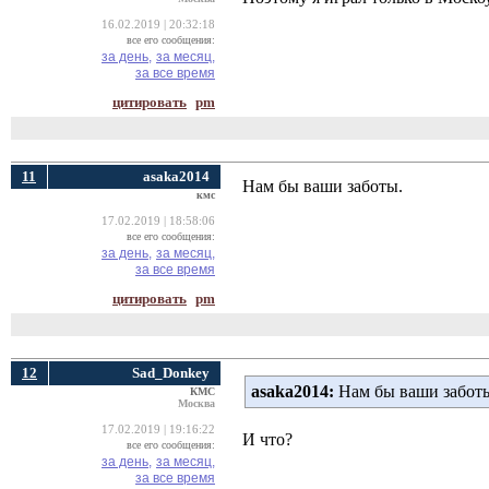
16.02.2019 | 20:32:18
все его сообщения:
за день,
за месяц,
за все время
цитировать
pm
11
asaka2014
Нам бы ваши заботы.
кмс
17.02.2019 | 18:58:06
все его сообщения:
за день,
за месяц,
за все время
цитировать
pm
12
Sad_Donkey
asaka2014:
Нам бы ваши забот
КМС
Москва
17.02.2019 | 19:16:22
И что?
все его сообщения:
за день,
за месяц,
за все время