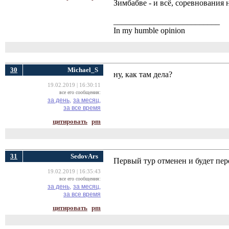
Зимбабве - и всё, соревнования н
__________________________
In my humble opinion
30
Michael_S
ну, как там дела?
19.02.2019 | 16:30:11
все его сообщения:
за день,
за месяц,
за все время
цитировать
pm
31
SedovArs
Первый тур отменен и будет пер
19.02.2019 | 16:35:43
все его сообщения:
за день,
за месяц,
за все время
цитировать
pm