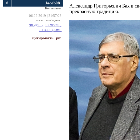
6
Jacob08
Александр Григорьевич Бах в св
Копенгаген
прекрасную традицию.
06.02.2019 | 21:57:26
все его сообщения:
за день,
за месяц,
за все время
цитировать
pm