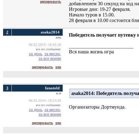
цитировать
добавлением 30 секунд на ход на
Игровые дни: 19-27 февраля.
Начало туров в 15.00.
28 февраля в 10.00 состоится бл
2
asaka2014
Победитель получает путевку 
кмс
06.02.2019 | 16:45:26
__________________________
все его сообщения:
Вся наша жизнь игра
за день,
за месяц,
за все время
цитировать
pm
3
fanatold
asaka2014:
Победитель получа
к.м
06.02.2019 | 18:23:20
все его сообщения:
Организаторы Дортмунда.
за день,
за месяц,
за все время
цитировать
pm