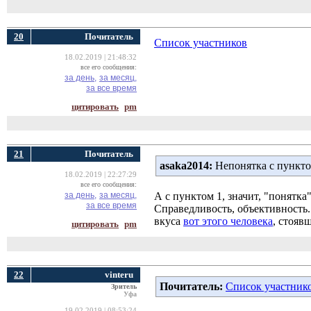
20
Почитатель
Список участников
18.02.2019 | 21:48:32
все его сообщения:
за день,
за месяц,
за все время
цитировать
pm
21
Почитатель
asaka2014:
Непонятка с пунктом
18.02.2019 | 22:27:29
все его сообщения:
за день,
за месяц,
А с пунктом 1, значит, "понятк
за все время
Справедливость, объективность...
вкуса
вот этого человека
, стояв
цитировать
pm
22
vinteru
Почитатель:
Список участник
Зритель
Уфа
19.02.2019 | 08:53:24