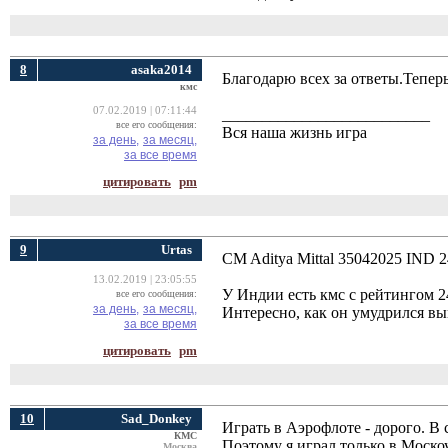
8
asaka2014
Благодарю всех за ответы.Тепер
кмс
07.02.2019 | 07:11:44
__________________________
все его сообщения:
Вся наша жизнь игра
за день,
за месяц,
за все время
цитировать
pm
9
Urtas
CM Aditya Mittal 35042025 IND 
13.02.2019 | 23:05:55
У Индии есть кмс с рейтингом 24
все его сообщения:
за день,
за месяц,
Интересно, как он умудрился в
за все время
цитировать
pm
10
Sad_Donkey
Играть в Аэрофлоте - дорого. В 
КМС
Поэтому я играл только в Моско
Москва