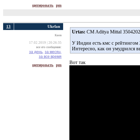
цитировать
pm
13
Ukrfan
Urtas:
CM Aditya Mittal 350420
Киев
У Индии есть кмс с рейтингом 2
17.02.2019 | 20:26:35
все его сообщения:
Интересно, как он умудрился 
за день,
за месяц,
за все время
Вот так
цитировать
pm