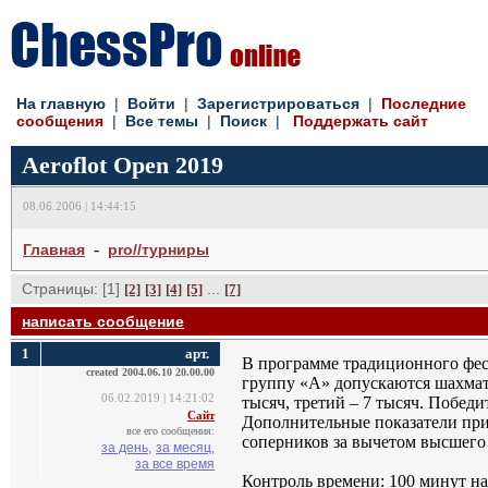
На главную
| 
Войти
| 
Зарегистрироваться
| 
Последние
сообщения
| 
Все темы
| 
Поиск
| 
Поддержать сайт
Aeroflot Open 2019
08.06.2006 | 14:44:15
- 
Главная
pro//турниры
Страницы: [1]
... 
[2]
[3]
[4]
[5]
[7]
написать сообщение
1
арт.
В программе традиционного фес
created 2004.06.10 20.00.00
группу «А» допускаются шахмати
06.02.2019 | 14:21:02
тысяч, третий – 7 тысяч. Победи
Сайт
Дополнительные показатели при 
все его сообщения:
соперников за вычетом высшего
за день,
за месяц,
за все время
Контроль времени: 100 минут на 