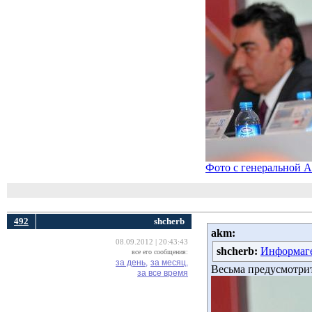
Фото с генеральной А
492
shcherb
akm:
08.09.2012 | 20:43:43
shcherb:
Информаге
все его сообщения:
за день,
за месяц,
Весьма предусмотрит
за все время