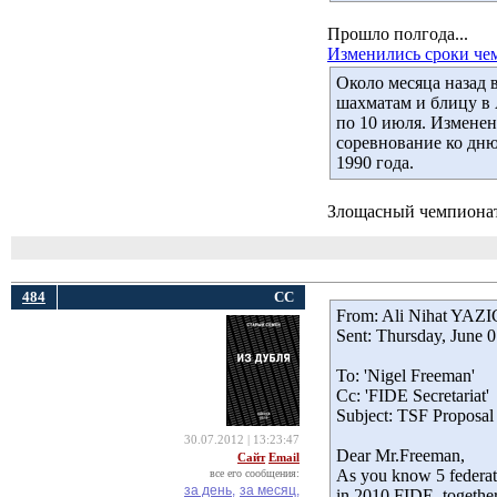
Прошло полгода...
Изменились сроки чем
Около месяца назад
шахматам и блицу в 
по 10 июля. Изменен
соревнование ко дню
1990 года.
Злощасный чемпионат!
484
СС
From: Ali Nihat YAZIC
Sent: Thursday, June 
To: 'Nigel Freeman'
Cc: 'FIDE Secretariat'
Subject: TSF Proposal
30.07.2012 | 13:23:47
Dear Mr.Freeman,
Сайт
Email
As you know 5 federat
все его сообщения:
за день,
за месяц,
in 2010 FIDE, together