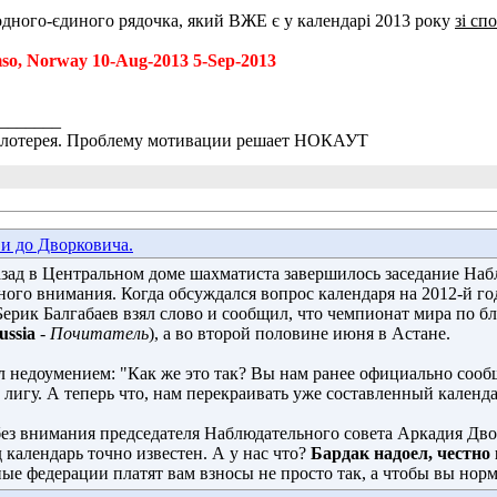
 одного-єдиного рядочка, який ВЖЕ є у календарі 2013 року
зі сп
so, Norway 10-Aug-2013 5-Sep-2013
_______
 лотерея. Проблему мотивации решает НОКАУТ
и до Дворковича.
зад в Центральном доме шахматиста завершилось заседание Наб
ного внимания. Когда обсуждался вопрос календаря на 2012-й г
рик Балгабаев взял слово и сообщил, что чемпионат мира по блиц
ussia
- 
Почитатель
), а во второй половине июня в Астане.
л недоумением: "Как же это так? Вы нам ранее официально сооб
игу. А теперь что, нам перекраивать уже составленный календа
без внимания председателя Наблюдательного совета Аркадия Дворк
 календарь точно известен. А у нас что?
Бардак надоел, честно
ые федерации платят вам взносы не просто так, а чтобы вы норм