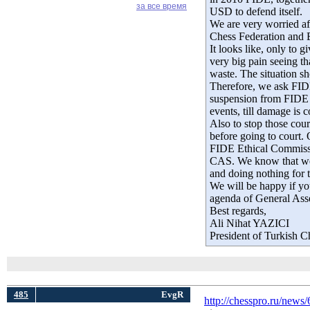
за все время
USD to defend itself.
We are very worried aft
Chess Federation and 
It looks like, only to 
very big pain seeing t
waste. The situation sho
Therefore, we ask FIDE
suspension from FIDE in
events, till damage is 
Also to stop those cou
before going to court.
FIDE Ethical Commissi
CAS. We know that we 
and doing nothing for t
We will be happy if you
agenda of General Ass
Best regards,
Ali Nihat YAZICI
President of Turkish C
485
EvgR
http://chesspro.ru/news/