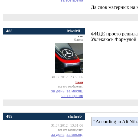
за все время
Да слов матерных на 
488
MaxML
ФИДЕ просто решила 
кмс
Увлекаюсь Формулой 1
Одесса
30.07.2012 | 23:50:06
Сайт
все его сообщения:
за день,
за месяц,
за все время
489
shcherb
“According to Ali Nih
31.07.2012 | 13:01:06
все его сообщения:
за день,
за месяц,