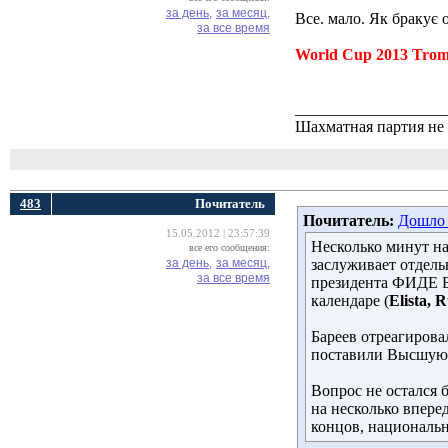
за день,
за месяц,
Все. мало. Як бракує
за все время
World Cup 2013 Trom
___________________
Шахматная партия не
483
Почитатель
Почитатель:
Дошло 
15.05.2012 | 23:57:39
Несколько минут на
все его сообщения:
за день,
за месяц,
заслуживает отдель
за все время
президента ФИДЕ Бе
календаре (
Elista, R
Бареев отреагирова
поставили Высшую л
Вопрос не остался 
на несколько вперед
концов, национальн