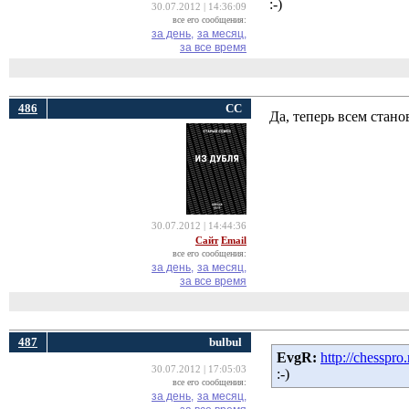
:-)
30.07.2012 | 14:36:09
все его сообщения:
за день,
за месяц,
за все время
486
СС
Да, теперь всем стан
30.07.2012 | 14:44:36
Сайт
Email
все его сообщения:
за день,
за месяц,
за все время
487
bulbul
EvgR:
http://chesspro
30.07.2012 | 17:05:03
:-)
все его сообщения:
за день,
за месяц,