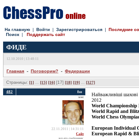
На главную
| 
Войти
| 
Зарегистрироваться
| 
Последние с
Поиск
| 
Поддержать сайт
ФИДЕ
12.10.2010 | 13:48:11
- 
- 
Главная
Поговорим?
Федерации
Страницы:
... 
[17] 
... 
[1]
[15]
[16]
[18]
[19]
[327]
482
fso
Найважливіші шахові 
кмс
2012
World Championship 
World Rapid and Blitz
World Chess Olympiad
European Individual 
22.11.2011 | 14:31:11
European Rapid & Bli
Сайт
все его сообщения: