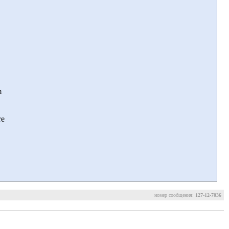
m
re
номер сообщения:
127-12-7036