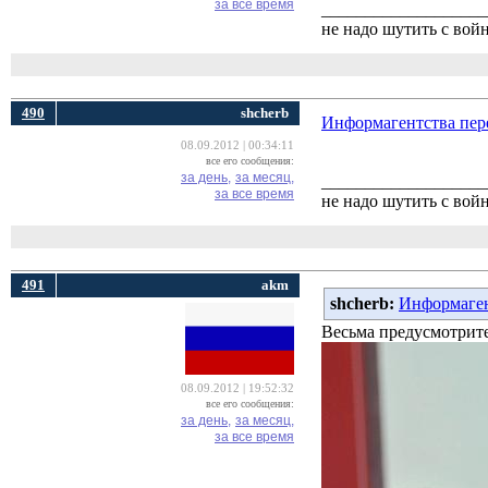
за все время
___________________
не надо шутить с вой
490
shcherb
Информагентства пер
08.09.2012 | 00:34:11
все его сообщения:
за день,
за месяц,
___________________
за все время
не надо шутить с вой
491
akm
shcherb:
Информаген
Весьма предусмотрите
08.09.2012 | 19:52:32
все его сообщения:
за день,
за месяц,
за все время