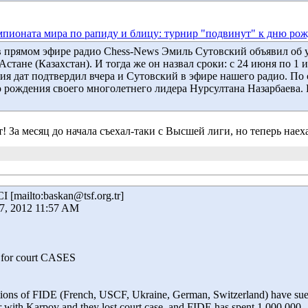
пионата мира по рапиду и блицу: турнир "подвинут" к дню рож
 в прямом эфире радио Chess-News Эмиль Сутовский объявил о
Астане (Казахстан). И тогда же он назвал сроки: с 24 июня по 1
ия дат подтвердил вчера и Сутовский в эфире нашего радио. По
 рождения своего многолетнего лидера Нурсултана Назарбаева. П
 За месяц до начала съехал-таки с Высшей лиги, но теперь наех
I [mailto:baskan@tsf.org.tr]
07, 2012 11:57 AM
 for court CASES
ions of FIDE (French, USCF, Ukraine, German, Switzerland) have su
 with Karpov and they lost court case, and FIDE has spent 1.000.000