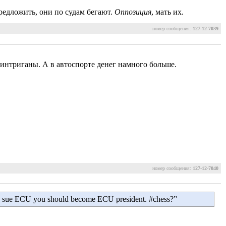
редложить, они по судам бегают.
Оппозиция
, мать их.
номер сообщения:
127-12-7039
 интриганы. А в автоспорте денег намного больше.
номер сообщения:
127-12-7040
you sue ECU you should become ECU president. #chess?”