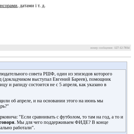
онсорами
, датами і т. д.
номер сообщения:
127-12-7034
людательного совета РШФ, один из эпизодов которого
од (докладчиком выступал Евгений Бареев), помощник
у и рапиду состоится не с 5 апреля, как указано в
щили об апреле, и на основании этого на июнь мы
рь?"
овича: "Если сравнивать с футболом, то там на год, а то и
 говоря
. Мы для чего поддерживаем ФИДЕ? В конце
ально работали".